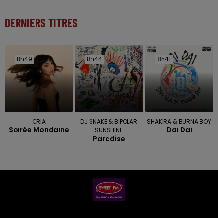
DERNIERS TITRES
8h49
8h49
8h44
8h44
8h41
8h41
ORIA
DJ SNAKE & BIPOLAR
SHAKIRA & BURNA BOY
Soirée Mondaine
Dai Dai
SUNSHINE
Paradise