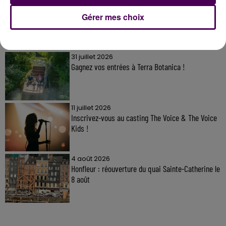
Gérer mes choix
À LA UNE
31 juillet 2026
Gagnez vos entrées à Terra Botanica !
11 juillet 2026
Inscrivez-vous au casting The Voice & The Voice
Kids !
4 août 2026
Honfleur : réouverture du quai Sainte-Catherine le
8 août