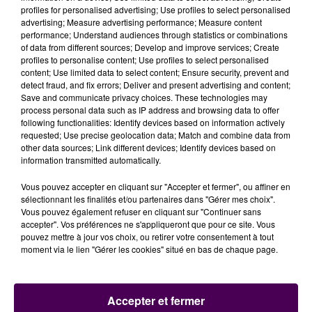
marches. Il y a aussi les pavés qui feront travailler la
profiles for personalised advertising; Use profiles to select personalised
proprioception des chevilles, pas évident de garder
advertising; Measure advertising performance; Measure content
son équilibre. On dit toujours qu’un trail d’environ
performance; Understand audiences through statistics or combinations
of data from different sources; Develop and improve services; Create
vingt kilomètres, c’est l’équivalent d’un marathon sur
profiles to personalise content; Use profiles to select personalised
route en terme d’énergie. C’est costaud !"
précise
content; Use limited data to select content; Ensure security, prevent and
l’organisatrice. Et les inscriptions pour ce trail urbain
detect fraud, and fix errors; Deliver and present advertising and content;
Save and communicate privacy choices. These technologies may
du Mans, sont possibles jusqu’à vendredi midi
process personal data such as IP address and browsing data to offer
sur
internet
, et une heure avant la course,
following functionalities: Identify devices based on information actively
directement sur place.
requested; Use precise geolocation data; Match and combine data from
other data sources; Link different devices; Identify devices based on
information transmitted automatically.
Écouter le podcast
Vous pouvez accepter en cliquant sur "Accepter et fermer", ou affiner en
sélectionnant les finalités et/ou partenaires dans "Gérer mes choix".
Vous pouvez également refuser en cliquant sur "Continuer sans
accepter". Vos préférences ne s'appliqueront que pour ce site. Vous
pouvez mettre à jour vos choix, ou retirer votre consentement à tout
moment via le lien "Gérer les cookies" situé en bas de chaque page.
Accepter et fermer