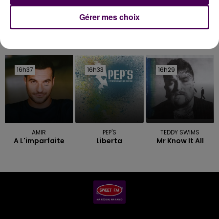
Gérer mes choix
DERNIERS TITRES
16h37
16h37
16h33
16h33
16h29
16h29
AMIR
PEP'S
TEDDY SWIMS
A L'imparfaite
Liberta
Mr Know It All