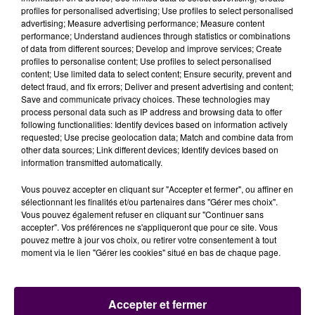
profiles for personalised advertising; Use profiles to select personalised
advertising; Measure advertising performance; Measure content
performance; Understand audiences through statistics or combinations
of data from different sources; Develop and improve services; Create
À LA UNE
profiles to personalise content; Use profiles to select personalised
content; Use limited data to select content; Ensure security, prevent and
detect fraud, and fix errors; Deliver and present advertising and content;
31 juillet 2026
Save and communicate privacy choices. These technologies may
Gagnez vos entrées à Terra Botanica !
process personal data such as IP address and browsing data to offer
following functionalities: Identify devices based on information actively
requested; Use precise geolocation data; Match and combine data from
other data sources; Link different devices; Identify devices based on
information transmitted automatically.
11 juillet 2026
Inscrivez-vous au casting The Voice & The Voice
Vous pouvez accepter en cliquant sur "Accepter et fermer", ou affiner en
Kids !
sélectionnant les finalités et/ou partenaires dans "Gérer mes choix".
Vous pouvez également refuser en cliquant sur "Continuer sans
accepter". Vos préférences ne s'appliqueront que pour ce site. Vous
12h00
pouvez mettre à jour vos choix, ou retirer votre consentement à tout
Des pompiers du Centre Val de Loire envoyé en
moment via le lien "Gérer les cookies" situé en bas de chaque page.
renfort dans l'Aude
Accepter et fermer