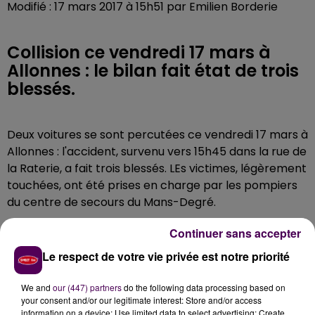
Modifié : 17 mars 2017 à 15h51 par Emilien Borderie
Collision ce vendredi 17 mars à
Allonnes : le bilan fait état de trois
blessés.
Deux voitures se sont percutées ce vendredi 17 mars à
Allonnes : l'accident, survenu vers 15h45 dans la rue de
la Raterie, a fait trois blessés. LEs victimes, légèrement
touchées, ont été prises en charge par les pompiers
du centre de secours du Mans-Degré.
Continuer sans accepter
Le respect de votre vie privée est notre priorité
We and
our (447) partners
do the following data processing based on
your consent and/or our legitimate interest: Store and/or access
information on a device; Use limited data to select advertising; Create