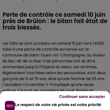
Perte de contrôle ce samedi 10 juin
près de Brûlon : le bilan fait état de
trois blessés.
Les faits se sont produits ce samedi 10 juin vers 14h30 :
suite à une perte de contrôle survenue sur la
commune de Saint-Ouen-en-Champagne, au niveau
du lieu-dit de La Rue, trois personnes ont dû être
emmenées jusqu'à l'hôpital du Mans. Les victimes,
légèrement touchées selon les secouristes, sont deux
garçons de 12 et 15 ans, ainsi qu'une femme de 25 ans.
L'accident n'a semble-t-il impliqué qu'une seule
voiture. Ce sont les pompiers de Loué, Brûlon et
Continuer sans accepter
Noyen-sur-Sarthe qui ont été mobilisés.
Le respect de votre vie privée est notre priorité