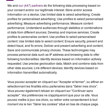
We and
our (447) partners
do the following data processing based on
your consent and/or our legitimate interest: Store and/or access
information on a device; Use limited data to select advertising; Create
profiles for personalised advertising; Use profiles to select personalised
advertising; Measure advertising performance; Measure content
performance; Understand audiences through statistics or combinations
of data from different sources; Develop and improve services; Create
profiles to personalise content; Use profiles to select personalised
content; Use limited data to select content; Ensure security, prevent and
À LA UNE
detect fraud, and fix errors; Deliver and present advertising and content;
Save and communicate privacy choices. These technologies may
process personal data such as IP address and browsing data to offer
following functionalities: Identify devices based on information actively
7 août 2026
requested; Use precise geolocation data; Match and combine data from
Gagnez vos pass pour le V and B Fest' 2026 !
other data sources; Link different devices; Identify devices based on
information transmitted automatically.
Vous pouvez accepter en cliquant sur "Accepter et fermer", ou affiner en
11 juillet 2026
sélectionnant les finalités et/ou partenaires dans "Gérer mes choix".
Inscrivez-vous au casting The Voice & The Voice
Vous pouvez également refuser en cliquant sur "Continuer sans
Kids !
accepter". Vos préférences ne s'appliqueront que pour ce site. Vous
pouvez mettre à jour vos choix, ou retirer votre consentement à tout
moment via le lien "Gérer les cookies" situé en bas de chaque page.
7 août 2026