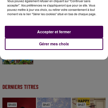
Vous pouvez également refuser en cliquant sur "Continuer sans
accepter". Vos préférences ne s'appliqueront que pour ce site. Vous
pouvez mettre à jour vos choix, ou retirer votre consentement à tout
moment via le lien "Gérer les cookies" situé en bas de chaque page.
11 juillet 2026
Inscrivez-vous au casting The Voice & The Voice
Kids !
Accepter et fermer
Gérer mes choix
7 août 2026
Gagnez vos entrées pour Papéa Parc !
DERNIERS TITRES
9h49
9h49
9h41
9h41
9h37
9h37