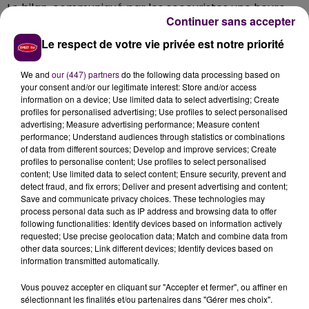
Le bilan, communiqué par les secouristes une heure
Continuer sans accepter
après les faits et alors que l'intervention était encore
en cours, fait état de deux blessés graves et d'un
Le respect de votre vie privée est notre priorité
troisième, plus légèrement atteint. Les casernes de La
Suze-sur-Sarthe, Noyen-sur-Sarthe et Parigné-le-
We and
our (447) partners
do the following data processing based on
your consent and/or our legitimate interest: Store and/or access
Pôlin ont été sollicitées.
information on a device; Use limited data to select advertising; Create
profiles for personalised advertising; Use profiles to select personalised
advertising; Measure advertising performance; Measure content
performance; Understand audiences through statistics or combinations
of data from different sources; Develop and improve services; Create
profiles to personalise content; Use profiles to select personalised
content; Use limited data to select content; Ensure security, prevent and
detect fraud, and fix errors; Deliver and present advertising and content;
Save and communicate privacy choices. These technologies may
process personal data such as IP address and browsing data to offer
following functionalities: Identify devices based on information actively
requested; Use precise geolocation data; Match and combine data from
other data sources; Link different devices; Identify devices based on
À LA UNE
information transmitted automatically.
Vous pouvez accepter en cliquant sur "Accepter et fermer", ou affiner en
7 août 2026
sélectionnant les finalités et/ou partenaires dans "Gérer mes choix".
Gagnez vos pass pour le V and B Fest' 2026 !