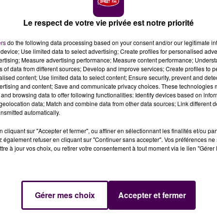
Le respect de votre vie privée est notre priorité
ers
do the following data processing based on your consent and/or our legitimate int
device; Use limited data to select advertising; Create profiles for personalised adver
dramatique
vertising; Measure advertising performance; Measure content performance; Unders
ns of data from different sources; Develop and improve services; Create profiles to 
alised content; Use limited data to select content; Ensure security, prevent and detect
ertising and content; Save and communicate privacy choices. These technologies
and browsing data to offer following functionalities: Identify devices based on infor
 camion et une voiture ce vendredi 29 mai dans la soiré
eolocation data; Match and combine data from other data sources; Link different de
nsmitted automatically.
cliquant sur "Accepter et fermer", ou affiner en sélectionnant les finalités et/ou pa
 également refuser en cliquant sur "Continuer sans accepter". Vos préférences ne 
29 mai : un poids-lourd transportant des copeaux de bois
tre à jour vos choix, ou retirer votre consentement à tout moment via le lien "Gérer 
imard
sur la D924 aux alentours de Briouze. Le conducteur 
 trois occupants de la voiture, trois garçons âgés de 19
Gérer mes choix
Accepter et fermer
, l'autre à Rennes. Le troisième a pu être transporté par