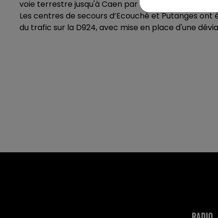
voie terrestre jusqu'à Caen par le véhicule de secou
Les centres de secours d’Ecouché et Putanges ont é
du trafic sur la D924, avec mise en place d'une déviat
RADIO