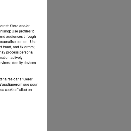
erest: Store and/or
tising; Use profiles to
tand audiences through
personalise content; Use
 fraud, and fix errors;
 may process personal
mation actively
e,
vices; Identify devices
rtenaires dans "Gérer
s'appliqueront que pour
les cookies" situé en
du