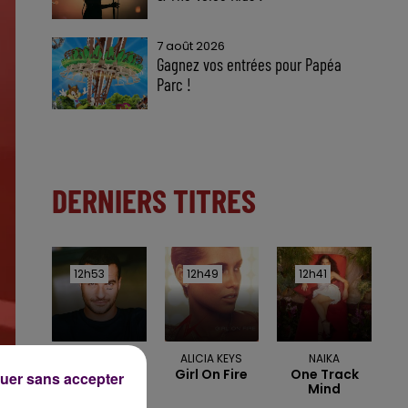
7 août 2026
Gagnez vos entrées pour Papéa
Parc !
DERNIERS TITRES
12h53
12h53
12h49
12h49
12h41
12h41
AMIR
ALICIA KEYS
NAIKA
A
Girl On Fire
One Track
uer sans accepter
L'imparfaite
Mind