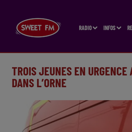
RADIO
INFOS
R
TROIS JEUNES EN URGENCE 
DANS L’ORNE