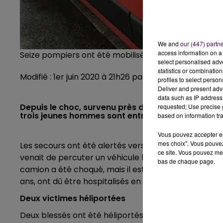
We and
our (447) partn
access information on a 
Seize pompiers ont été mobilisés sur cet accident 
select personalised ad
statistics or combinatio
Modifié : 1er juin 2020 à 21h26 par La rédaction
profiles to select person
Deliver and present adv
data such as IP address 
Depuis le choc, survenu près de Briouze, entre un
requested; Use precise g
trois jeunes hommes sont entre la vie et la mort.
based on information tra
Vous pouvez accepter en 
mes choix". Vous pouvez
Les secours ont été alertés vers 21h15 ce vendredi 
ce site. Vous pouvez met
venait de percuter un véhicule léger
au lieu-dit Gu
bas de chaque page.
camion a été choqué, mais il est indemne. Cependant
ans, ont dû être hospitalisés en urgence absolue.
Deux victimes héliportées
Deux blessés ont été héliportés, l'un au CHU de Caen