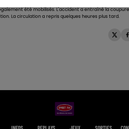
rs et d’assistance aux victimes des pompiers de Briouze.
galement été mobilisés. L'accident a entraîné la coupur
ion. La circulation a repris quelques heures plus tard.
INFOS
REPLAYS
JEUX
SORTIES
CON