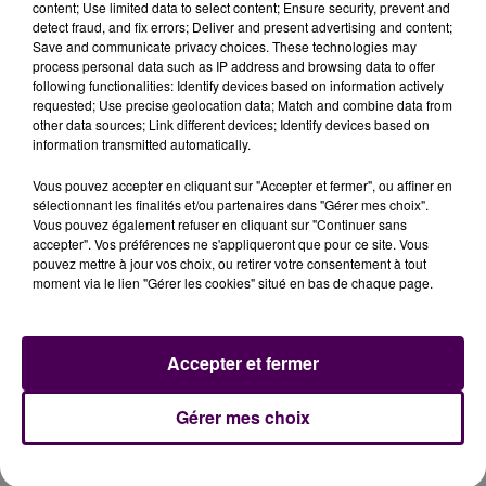
content; Use limited data to select content; Ensure security, prevent and
septembre 2020, de 10h à 11h, Maison des Familles
detect fraud, and fix errors; Deliver and present advertising and content;
82 rue Saint-Blaise, Alençon
. Inscription obligatoire
Save and communicate privacy choices. These technologies may
au 09 87 71 51 99.
process personal data such as IP address and browsing data to offer
following functionalities: Identify devices based on information actively
requested; Use precise geolocation data; Match and combine data from
other data sources; Link different devices; Identify devices based on
information transmitted automatically.
Vous pouvez accepter en cliquant sur "Accepter et fermer", ou affiner en
sélectionnant les finalités et/ou partenaires dans "Gérer mes choix".
Vous pouvez également refuser en cliquant sur "Continuer sans
accepter". Vos préférences ne s'appliqueront que pour ce site. Vous
pouvez mettre à jour vos choix, ou retirer votre consentement à tout
moment via le lien "Gérer les cookies" situé en bas de chaque page.
À LA UNE
Accepter et fermer
31 juillet 2026
Gagnez vos entrées à Terra Botanica !
Gérer mes choix