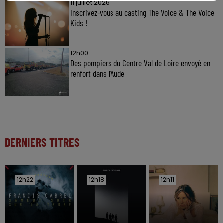
11 juillet 2026
Inscrivez-vous au casting The Voice & The Voice
Kids !
12h00
Des pompiers du Centre Val de Loire envoyé en
renfort dans l'Aude
DERNIERS TITRES
12h22
12h22
12h18
12h18
12h11
12h11