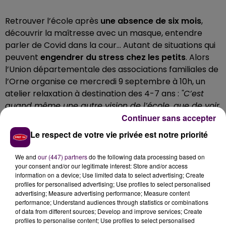
Retrouver l’école après
une absence de six mois
,
découvrir la maîtresse avec un masque, entendre
parler de Covid dans la cour... Autant de situations qui
peuvent
engendrer du stress chez les petits
. Alors
l’Union départementale des associations familiales de
l’Orne organise ce mercredi 9 septembre à 10h, un
atelier relaxation à destination des 4-7 ans :
"C’est
quand même une autre vision de l’école, que de voir
Continuer sans accepter
une enseignante avec un masque"
explique
Amandine Sergent-Martel, responsable action
Le respect de votre vie privée est notre priorité
familiale à l’UDAF de l’Orne.
"Nous, adultes, nous y
sommes habitués, mais les enfants, à leur hauteur,
We and
our (447) partners
do the following data processing based on
peuvent vivre différemment les choses"
.
your consent and/or our legitimate interest: Store and/or access
information on a device; Use limited data to select advertising; Create
profiles for personalised advertising; Use profiles to select personalised
Amandine Sergent-Martel
advertising; Measure advertising performance; Measure content
performance; Understand audiences through statistics or combinations
of data from different sources; Develop and improve services; Create
Atelier de relaxation pour les 4-7 ans,
mercredi 9
profiles to personalise content; Use profiles to select personalised