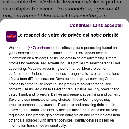
est semble-t-il inévitable, le second véhicule part en
de multiples tonneaux :
"la conductrice, âgée de 41
ans, gravement blessée, est transportée par
hélicoptère au CHU d’Angers"
indiquent les
Continuer sans accepter
gendarmes. Au volant de l’autre voiture, une femme
Le respect de votre vie privée est notre priorité
de 29 ans :
"transportée au Mans pour y subir des
examens de contrôle"
précise-t-on. Une déviation a
We and
our (447) partners
do the following data processing based on
été mise en place par les services départementaux le
your consent and/or our legitimate interest: Store and/or access
temps de l’intervention des services de secours et des
information on a device; Use limited data to select advertising; Create
profiles for personalised advertising; Use profiles to select personalised
hommes de la communauté de brigades de Saint-
advertising; Measure advertising performance; Measure content
Calais, chargés de l’enquête.
performance; Understand audiences through statistics or combinations
of data from different sources; Develop and improve services; Create
profiles to personalise content; Use profiles to select personalised
content; Use limited data to select content; Ensure security, prevent and
detect fraud, and fix errors; Deliver and present advertising and content;
Save and communicate privacy choices. These technologies may
process personal data such as IP address and browsing data to offer
following functionalities: Identify devices based on information actively
requested; Use precise geolocation data; Match and combine data from
other data sources; Link different devices; Identify devices based on
information transmitted automatically.