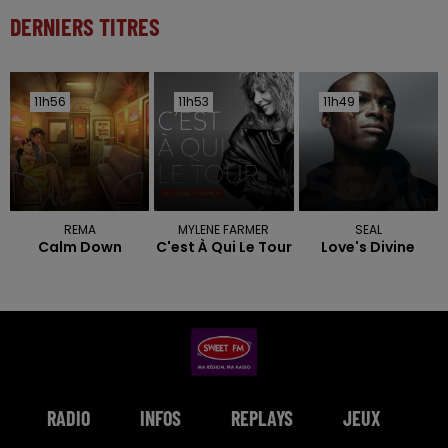
DERNIERS TITRES
11h56
11h56
11h53
11h53
11h49
11h49
REMA
MYLENE FARMER
SEAL
Calm Down
C'est À Qui Le Tour
Love's Divine
RADIO
INFOS
REPLAYS
JEUX