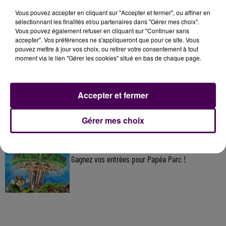
Vous pouvez accepter en cliquant sur "Accepter et fermer", ou affiner en
À LA UNE
sélectionnant les finalités et/ou partenaires dans "Gérer mes choix".
Vous pouvez également refuser en cliquant sur "Continuer sans
accepter". Vos préférences ne s'appliqueront que pour ce site. Vous
7 août 2026
pouvez mettre à jour vos choix, ou retirer votre consentement à tout
Gagnez vos pass pour le V and B Fest' 2026 !
moment via le lien "Gérer les cookies" situé en bas de chaque page.
Accepter et fermer
11 juillet 2026
Inscrivez-vous au casting The Voice & The Voice
Kids !
Gérer mes choix
7 août 2026
Gagnez vos entrées pour Papéa Parc !