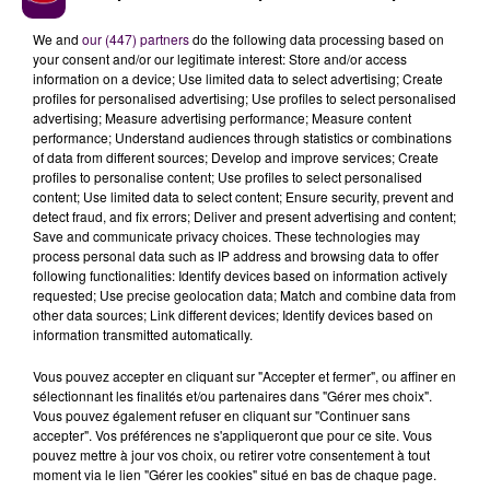
We and
our (447) partners
do the following data processing based on
your consent and/or our legitimate interest: Store and/or access
information on a device; Use limited data to select advertising; Create
profiles for personalised advertising; Use profiles to select personalised
advertising; Measure advertising performance; Measure content
performance; Understand audiences through statistics or combinations
of data from different sources; Develop and improve services; Create
profiles to personalise content; Use profiles to select personalised
content; Use limited data to select content; Ensure security, prevent and
detect fraud, and fix errors; Deliver and present advertising and content;
À LA UNE
Save and communicate privacy choices. These technologies may
process personal data such as IP address and browsing data to offer
following functionalities: Identify devices based on information actively
31 juillet 2026
requested; Use precise geolocation data; Match and combine data from
Gagnez vos entrées à Terra Botanica !
other data sources; Link different devices; Identify devices based on
information transmitted automatically.
Vous pouvez accepter en cliquant sur "Accepter et fermer", ou affiner en
sélectionnant les finalités et/ou partenaires dans "Gérer mes choix".
11 juillet 2026
Vous pouvez également refuser en cliquant sur "Continuer sans
Inscrivez-vous au casting The Voice & The Voice
accepter". Vos préférences ne s'appliqueront que pour ce site. Vous
Kids !
pouvez mettre à jour vos choix, ou retirer votre consentement à tout
moment via le lien "Gérer les cookies" situé en bas de chaque page.