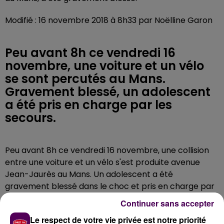
Modifié : 16 novembre 2018 à 8h33 par Noëlline Garon
Peu avant 8h ce vendredi 16
novembre, une voiture et un vélo
se sont percutés au Mans.
Gravement blessé, un adolescent
a été pris en charge par les
secours.
Peu avant 8h ce vendredi 16 novembre, une collision
entre une voiture et un vélo s'est produite avenue
Jean-Jaurès au Mans. Un adolescent a été
gravement blessé dans le choc et pris en charge par
les secours. Les pompiers de la caserne de la rue de
Continuer sans accepter
Degré notamment sont intervenus.
Le respect de votre vie privée est notre priorité