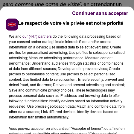
sera comme une carte de visite",
en attendant un
album ? Ce sera certainement la prochaine étape en
Continuer sans accepter
2019...
Le respect de votre vie privée est notre priorité
Camille sur la scène
We and
our (447) partners
do the following data processing based on
Mais c’est à l’épreuve du
"live"
que Camille Esteban, 21
your consent and/or our legitimate interest: Store and/or access
ans, compte mesurer l’impact de son travail
information on a device; Use limited data to select advertising; Create
profiles for personalised advertising; Use profiles to select personalised
artistique. En août 2018, elle a signé un contrat avec
advertising; Measure advertising performance; Measure content
Gérard Drouot Productions pour une tournée de cinq
performance; Understand audiences through statistics or combinations
dates en novembre -le 19 à Paris, le 21 à Toulouse, le 23
of data from different sources; Develop and improve services; Create
profiles to personalise content; Use profiles to select personalised
à la Maison de Bégon à Blois, le 25 à Nantes et le 29 à
content; Use limited data to select content; Ensure security, prevent and
Lyon-
"Nous sommes en pleines répétitions avec un
detect fraud, and fix errors; Deliver and present advertising and content;
guitariste et un bassiste qui m’accompagneront.
Save and communicate privacy choices. These technologies may
process personal data such as IP address and browsing data to offer
Mon souhait, c’est que les gens qui découvrent l’EP
following functionalities: Identify devices based on information actively
voient qu’en live, ça déchire !".
requested; Use precise geolocation data; Match and combine data from
other data sources; Link different devices; Identify devices based on
Camille sur Sweet FM
information transmitted automatically.
Et c’est donc nantie de l’expérience nouvelle de cette
Vous pouvez accepter en cliquant sur "Accepter et fermer", ou affiner en
tournée française que Camille Esteban ouvrira le
sélectionnant les finalités et/ou partenaires dans "Gérer mes choix".