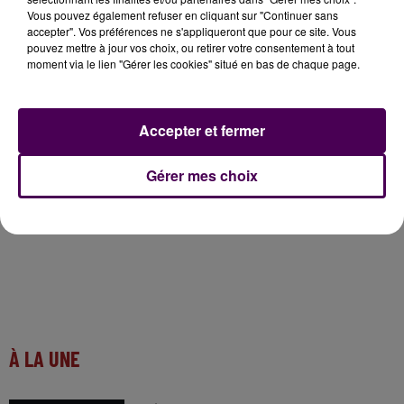
Sweet FM Live VIP le 1er décembre au château de
Vous pouvez également refuser en cliquant sur "Continuer sans
accepter". Vos préférences ne s'appliqueront que pour ce site. Vous
Cheverny : elle partagera la scène avec Boulevard
pouvez mettre à jour vos choix, ou retirer votre consentement à tout
des Airs, Cats On Trees, Joyce Jonathan, Trois Cafés
moment via le lien "Gérer les cookies" situé en bas de chaque page.
Gourmands et les Diva Faune ! Les amateurs pourront
se procurer sur place le disque "
Sur mon chemin"
et
déjà sur les plateformes type Deezer, Itunes et
Accepter et fermer
Spotify.
Gérer mes choix
À LA UNE