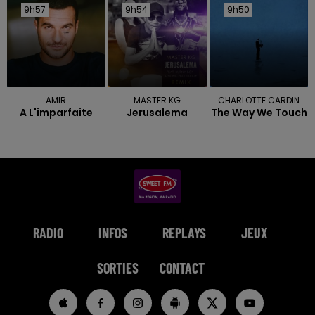
9h57
9h57
9h54
9h54
9h50
9h50
AMIR
MASTER KG
CHARLOTTE CARDIN
A L'imparfaite
Jerusalema
The Way We Touch
RADIO
INFOS
REPLAYS
JEUX
SORTIES
CONTACT