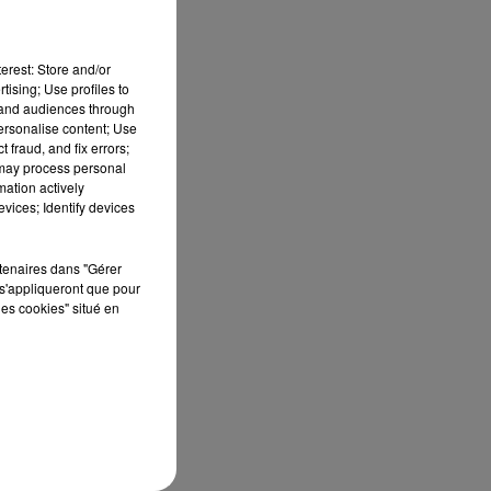
erest: Store and/or
tising; Use profiles to
tand audiences through
personalise content; Use
 fraud, and fix errors;
 may process personal
mation actively
vices; Identify devices
rtenaires dans "Gérer
s'appliqueront que pour
les cookies" situé en