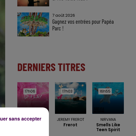
7 août 2026
Gagnez vos entrées pour Papéa
Parc !
DERNIERS TITRES
17h06
17h06
17h03
17h03
16h55
16h55
uer sans accepter
ED SHEERAN
JEREMY FREROT
NIRVANA
Camera
Frerot
Smells Like
Teen Spirit