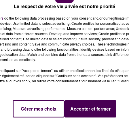
Le respect de votre vie privée est notre priorité
ers
do the following data processing based on your consent and/or our legitimate int
s
device; Use limited data to select advertising; Create profiles for personalised adver
vertising; Measure advertising performance; Measure content performance; Unders
ns of data from different sources; Develop and improve services; Create profiles to 
alised content; Use limited data to select content; Ensure security, prevent and detect
 du cerf a été interpellé lors d'une opération de
ertising and content; Save and communicate privacy choices. These technologies
and browsing data to offer following functionalities: Identify devices based on infor
eolocation data; Match and combine data from other data sources; Link different de
nsmitted automatically.
re. Lors d’une opération de répression dans le massif
l de la Chasse et de la Faune Sauvage sont tombés sur une
cliquant sur "Accepter et fermer", ou affiner en sélectionnant les finalités et/ou pa
 également refuser en cliquant sur "Continuer sans accepter". Vos préférences ne 
champs à l’aide d’un phare portatif, à la recherche selon
tre à jour vos choix, ou retirer votre consentement à tout moment via le lien "Gérer 
d se trouvait une carabine 22 long riffle et sa boîte de
Gérer mes choix
Accepter et fermer
nage. Il encourt une peine d'un à quatre ans
nde. Pour tout signalement relatif aux atteintes à la
al de la Chasse et de la Faune Sauvage peut être contacté