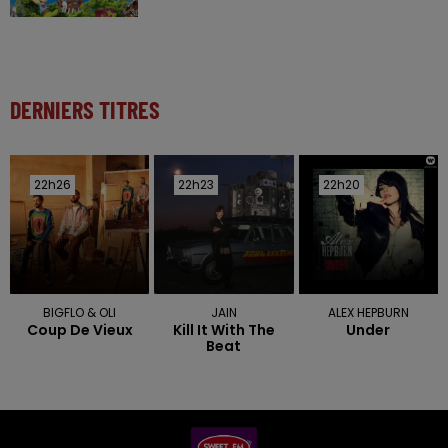
DERNIERS TITRES
22h26
22h26
22h23
22h23
22h20
22h20
BIGFLO & OLI
JAIN
ALEX HEPBURN
Coup De Vieux
Kill It With The
Under
Beat