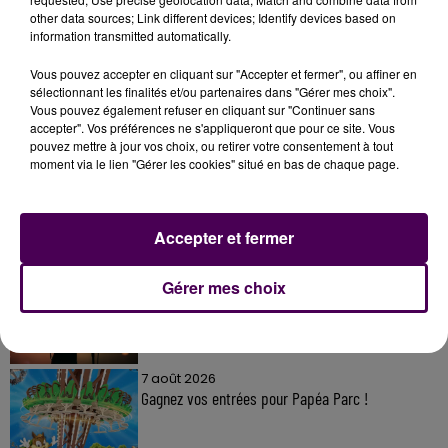
other data sources; Link different devices; Identify devices based on
information transmitted automatically.
Vous pouvez accepter en cliquant sur "Accepter et fermer", ou affiner en
sélectionnant les finalités et/ou partenaires dans "Gérer mes choix".
Vous pouvez également refuser en cliquant sur "Continuer sans
À LA UNE
accepter". Vos préférences ne s'appliqueront que pour ce site. Vous
pouvez mettre à jour vos choix, ou retirer votre consentement à tout
moment via le lien "Gérer les cookies" situé en bas de chaque page.
7 août 2026
Gagnez vos pass pour le V and B Fest' 2026 !
Accepter et fermer
11 juillet 2026
Gérer mes choix
Inscrivez-vous au casting The Voice & The Voice
Kids !
7 août 2026
Gagnez vos entrées pour Papéa Parc !