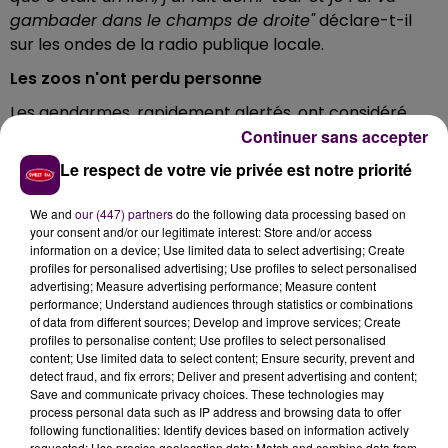
gambader dans le champs de droite"
déclare-t-il
sur les ondes de la radio publique locale.
Les zoos n'ont perdu personne
Les gendarmes, rapidement alertés, ont considéré
Continuer sans accepter
qu’il y avait de quoi, dans le doute, lancer des
recherches. Ce lundi 24 juillet, malgré quelques autres
Le respect de votre vie privée est notre priorité
témoignages d’habitants de la zone concernée, on
n’avait encore aucun cliché, aucune trace au sol,
We and
our (447) partners
do the following data processing based on
aucune blessure sur une éventuelle proie bref, aucune
your consent and/or our legitimate interest: Store and/or access
information on a device; Use limited data to select advertising; Create
preuve réellement concrète de l’existence d’un tel
profiles for personalised advertising; Use profiles to select personalised
animal en cavale dans la région. Et, entre-temps, tous
advertising; Measure advertising performance; Measure content
les zoos du coin ont confirmé n’avoir perdu aucun de
performance; Understand audiences through statistics or combinations
of data from different sources; Develop and improve services; Create
leurs pensionnaires.
profiles to personalise content; Use profiles to select personalised
content; Use limited data to select content; Ensure security, prevent and
detect fraud, and fix errors; Deliver and present advertising and content;
Save and communicate privacy choices. These technologies may
process personal data such as IP address and browsing data to offer
following functionalities: Identify devices based on information actively
requested; Use precise geolocation data; Match and combine data from