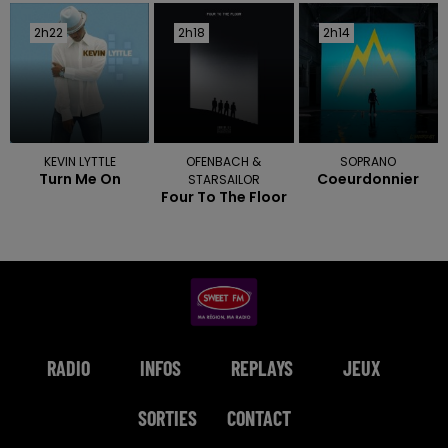
2h22
2h22
2h18
2h18
2h14
2h14
KEVIN LYTTLE
OFENBACH &
SOPRANO
Turn Me On
Coeurdonnier
STARSAILOR
Four To The Floor
RADIO
INFOS
REPLAYS
JEUX
SORTIES
CONTACT