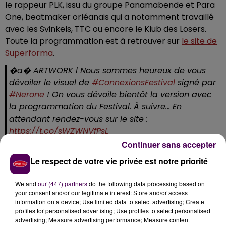
le rappeur PLK, issu du groupe Panamabende et Para
One, beatmaker orléanais qui a notamment travaillé
avec les Svinkels, TTC ou encore le Klub des Losers.
Toute la programmation est à retrouver sur
le site de
Superforma
.
�a�️ ARTWORK l Nous sommes heureux de vous
dévoiler le visuel de
#ConnexionsFestival
signé par
#Nerone
! On vous dévoile bientôt la version avec
la programmation du Festival. À suivre... En
attendant rendez-vous sur le site :
https://t.co/sWZWNVfPsL
pic.twitter.com/VanyeXRcOH
Continuer sans accepter
— SUPERFORMA (@superforma72)
January 29, 2019
Le respect de votre vie privée est notre priorité
Le morceau Pas les mêmes de PLK cumule plus de 9
We and
our (447) partners
do the following data processing based on
millions de vues :
your consent and/or our legitimate interest: Store and/or access
information on a device; Use limited data to select advertising; Create
profiles for personalised advertising; Use profiles to select personalised
advertising; Measure advertising performance; Measure content