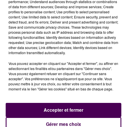
performance; Understand audiences through statistics or combinations
of data from different sources; Develop and improve services; Create
profiles to personalise content; Use profiles to select personalised
content; Use limited data to select content; Ensure security, prevent and
detect fraud, and fix errors; Deliver and present advertising and content;
Save and communicate privacy choices. These technologies may
process personal data such as IP address and browsing data to offer
following functionalities: Identify devices based on information actively
requested; Use precise geolocation data; Match and combine data from
other data sources; Link different devices; Identify devices based on
information transmitted automatically.
Vous pouvez accepter en cliquant sur "Accepter et fermer", ou affiner en
sélectionnant les finalités et/ou partenaires dans "Gérer mes choix".
Vous pouvez également refuser en cliquant sur "Continuer sans
accepter". Vos préférences ne s'appliqueront que pour ce site. Vous
Le titre You Too de Para One, sorti en 2014 :
pouvez mettre à jour vos choix, ou retirer votre consentement à tout
moment via le lien "Gérer les cookies" situé en bas de chaque page.
Accepter et fermer
Gérer mes choix