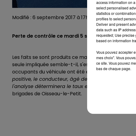
access information on a 
select personalised ad
statistics or combinatio
Modifié : 6 septembre 2017 à 17h10 par Emilien Borde
profiles to select person
Deliver and present adv
data such as IP address 
requested; Use precise g
Perte de contrôle ce mardi 5 septembre à Arçonnay
based on information tra
Vous pouvez accepter en 
Les faits se sont produits ce mardi 5 septembre vers
mes choix". Vous pouvez
ce site. Vous pouvez met
seule impliquée semble-t-il, s'est accidentée suite 
bas de chaque page.
occupants du véhicule ont été emmenés jusqu'au ce
positive, le conducteur, âgé de 19 ans et originaire
l'analyse déterminera le taux exact"
précisent les 
brigades de Oisseau-le-Petit.