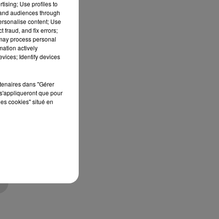
tising; Use profiles to
tand audiences through
personalise content; Use
 fraud, and fix errors;
 may process personal
mation actively
vices; Identify devices
rtenaires dans "Gérer
s'appliqueront que pour
les cookies" situé en