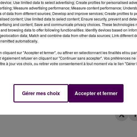
device; Use limited data to select advertising; Create profiles for personalised adver
vertising; Measure advertising performance; Measure content performance; Unders
ns of data from different sources; Develop and improve services; Create profiles to 
rie
alised content; Use limited data to select content; Ensure security, prevent and detect
ertising and content; Save and communicate privacy choices. These technologies
and browsing data to offer following functionalities: Identify devices based on infor
eolocation data; Match and combine data from other data sources; Link different de
 : l'accident a fait quatre blessés.
nsmitted automatically.
cliquant sur "Accepter et fermer", ou affiner en sélectionnant les finalités et/ou pa
 21h15 sur la D338bis à hauteur d'Arçonnay : une voiture,
 également refuser en cliquant sur "Continuer sans accepter". Vos préférences ne 
tre à jour vos choix, ou retirer votre consentement à tout moment via le lien "Gérer 
à une perte de contrôle. Légèrement blessés, les quatre
ntre hospitalier d'Alençon.
"Présentant une alcoolémie
 de Laval, a fait l'objet d'un prélèvement sanguin dont
gendarmes. L'enquête a été confiée à la communauté de
Gérer mes choix
Accepter et fermer