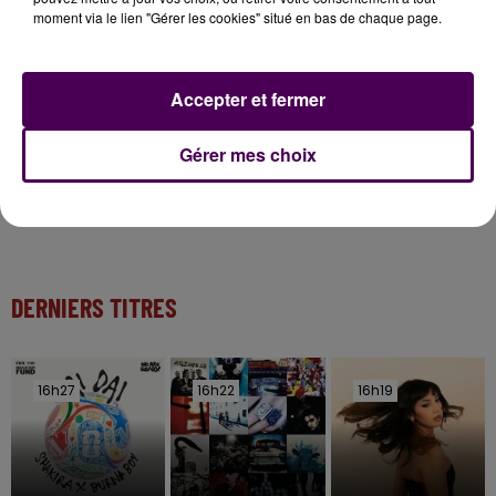
Inscrivez-vous au casting The Voice & The Voice
moment via le lien "Gérer les cookies" situé en bas de chaque page.
Kids !
Accepter et fermer
7 août 2026
Gagnez vos entrées pour Papéa Parc !
Gérer mes choix
DERNIERS TITRES
16h27
16h27
16h22
16h22
16h19
16h19