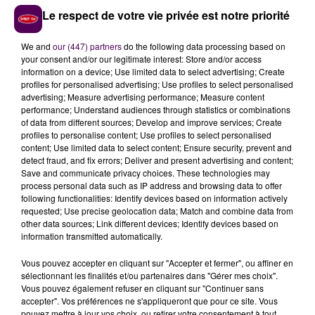
néanmoins conduite jusqu'au centre hospitalier du
Le respect de votre vie privée est notre priorité
Mans. L'enquête est confiée aux militaires de la
brigade de La Suze-sur-Sarthe.
We and
our (447) partners
do the following data processing based on
your consent and/or our legitimate interest: Store and/or access
information on a device; Use limited data to select advertising; Create
profiles for personalised advertising; Use profiles to select personalised
advertising; Measure advertising performance; Measure content
performance; Understand audiences through statistics or combinations
of data from different sources; Develop and improve services; Create
profiles to personalise content; Use profiles to select personalised
content; Use limited data to select content; Ensure security, prevent and
detect fraud, and fix errors; Deliver and present advertising and content;
Save and communicate privacy choices. These technologies may
process personal data such as IP address and browsing data to offer
following functionalities: Identify devices based on information actively
À LA UNE
requested; Use precise geolocation data; Match and combine data from
other data sources; Link different devices; Identify devices based on
information transmitted automatically.
7 août 2026
Gagnez vos pass pour le V and B Fest' 2026 !
Vous pouvez accepter en cliquant sur "Accepter et fermer", ou affiner en
sélectionnant les finalités et/ou partenaires dans "Gérer mes choix".
Vous pouvez également refuser en cliquant sur "Continuer sans
accepter". Vos préférences ne s'appliqueront que pour ce site. Vous
11 juillet 2026
pouvez mettre à jour vos choix, ou retirer votre consentement à tout