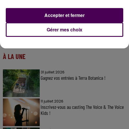
Accepter et fermer
Gérer mes choix
À LA UNE
31 juillet 2026
Gagnez vos entrées à Terra Botanica !
11 juillet 2026
Inscrivez-vous au casting The Voice & The Voice
Kids !