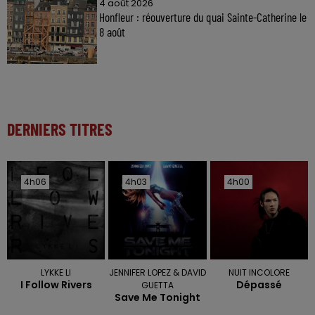
4 août 2026
Honfleur : réouverture du quai Sainte-Catherine le
8 août
DERNIERS TITRES
4h06
4h06
4h03
4h03
4h00
4h00
LYKKE LI
JENNIFER LOPEZ & DAVID
NUIT INCOLORE
I Follow Rivers
Dépassé
GUETTA
Save Me Tonight