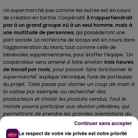
Un supermarché pas comme les autres est en cours
de création en Sarthe. Coopératif,
il n’appartiendrait
pas à un grand groupe où à un seul homme, mais à
une multitude de personnes
, qui possèderont une
part sociale. La recherche de locaux est en cours dans
l’agglomération du Mans, tout comme celle de
bénévoles supplémentaires, pour étoffer l’équipe.
"Un
coopérateur sera amené à faire environ
trois heures
de travail par mois
, pour pouvoir faire fonctionner le
supermarché"
explique Véronique, l’une de porteuses
du projet.
"Cela passe par donner un coup de main à
la caisse par exemple, ou rechercher des
producteurs et choisir les produits vendus. Tout le
monde pourra participer aux réunion plénières, qui
permettront de prendre les grandes orientations du
projet"
assure-t-elle.
Continuer sans accepter
20 À 25% D’ÉCONOMIE SUR LES PRODUITS
Le respect de votre vie privée est notre priorité