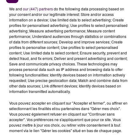
Le concept est né aux Etats-Unis, mais il s’est déjà
We and
our (447) partners
do the following data processing based on
exporté en France comme l’explique Delphine, à
your consent and/or our legitimate interest: Store and/or access
information on a device; Use limited data to select advertising; Create
l’origine du projet :
"Ça existe déjà à Nantes et
profiles for personalised advertising; Use profiles to select personalised
Rennes, où il y a respectivement mille mètres carré
advertising; Measure advertising performance; Measure content
et trois-cents mètres carré de surface de vente. En
performance; Understand audiences through statistics or combinations
of data from different sources; Develop and improve services; Create
moyenne, les produits y sont
20 à 25% moins chers
profiles to personalise content; Use profiles to select personalised
que dans un magasin bio classique
"
détaille-t-elle,
content; Use limited data to select content; Ensure security, prevent and
précisant que
"le choix des articles vendus n’est pas
detect fraud, and fix errors; Deliver and present advertising and content;
Save and communicate privacy choices. These technologies may
encore déterminé. Il pourra y avoir autre chose que
process personal data such as IP address and browsing data to offer
de l’alimentaire, ce sera décidé collégialement plus
following functionalities: Identify devices based on information actively
tard"
. Pour en savoir plus, une réunion se tient
requested; Use precise geolocation data; Match and combine data from
other data sources; Link different devices; Identify devices based on
mercredi 9 septembre, 18h30, à l’Epicerie sur le Zinc
,
information transmitted automatically.
avenue de la Libération au Mans. Aucune compétence
particulière n’est nécessaire.
Vous pouvez accepter en cliquant sur "Accepter et fermer", ou affiner en
sélectionnant les finalités et/ou partenaires dans "Gérer mes choix".
Vous pouvez également refuser en cliquant sur "Continuer sans
Supermarché coopératif
accepter". Vos préférences ne s'appliqueront que pour ce site. Vous
pouvez mettre à jour vos choix, ou retirer votre consentement à tout
moment via le lien "Gérer les cookies" situé en bas de chaque page.