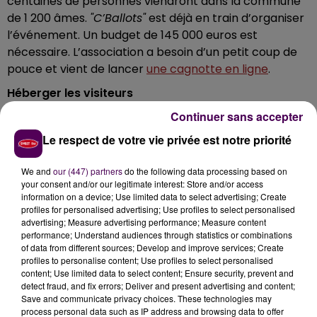
centaines de personnes viendront dans la commune
de 1 200 âmes.
"C’Ballots"
est déjà en train d’organiser
l’événement. Un budget de 145 000 euros est
nécessaire. L’association a besoin d’un petit coup de
pouce et vient de lancer
une cagnotte en ligne
.
Héberger les visiteurs
Continuer sans accepter
L’association lance par ailleurs un appel aux habitants
de la commune et des alentours. Il faudra aussi
Le respect de votre vie privée est notre priorité
héberger les
"Burlesquois"
, ces personnes vivant dans
une cité au nom burlesque :
"Nous recherchons des
We and
our (447) partners
do the following data processing based on
personnes ayant une chambre ou de la place dans
your consent and/or our legitimate interest: Store and/or access
information on a device; Use limited data to select advertising; Create
leur jardin pour accueillir le temps d’un week-end
profiles for personalised advertising; Use profiles to select personalised
les participants"
, détaille Séverine Gouhier, membre
advertising; Measure advertising performance; Measure content
de l’association
"C’Ballots"
. Si l’on est volontaire, on
performance; Understand audiences through statistics or combinations
of data from different sources; Develop and improve services; Create
peut écrire à l’adresse suivante :
profiles to personalise content; Use profiles to select personalised
hebergementcballots@gmail.com
!
content; Use limited data to select content; Ensure security, prevent and
detect fraud, and fix errors; Deliver and present advertising and content;
Save and communicate privacy choices. These technologies may
process personal data such as IP address and browsing data to offer