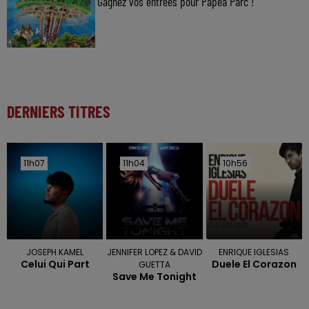
Gagnez vos entrées pour Papéa Parc !
DERNIERS TITRES
11h07
11h07
11h04
11h04
10h56
10h56
JOSEPH KAMEL
JENNIFER LOPEZ & DAVID
ENRIQUE IGLESIAS
Celui Qui Part
Duele El Corazon
GUETTA
Save Me Tonight