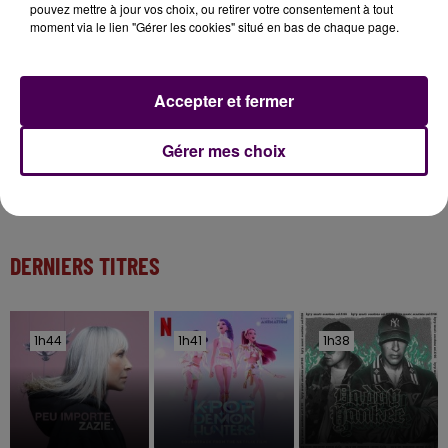
Inscrivez-vous au casting The Voice & The Voice
pouvez mettre à jour vos choix, ou retirer votre consentement à tout
Kids !
moment via le lien "Gérer les cookies" situé en bas de chaque page.
7 août 2026
Accepter et fermer
Gagnez vos entrées pour Papéa Parc !
Gérer mes choix
DERNIERS TITRES
1h44
1h44
1h41
1h41
1h38
1h38