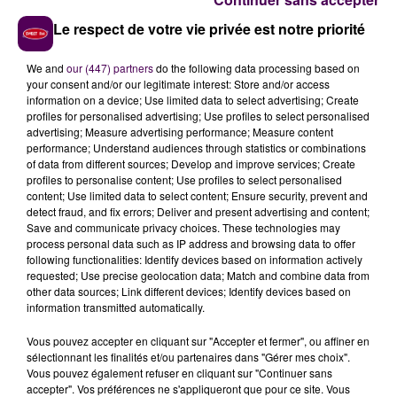
déplaceraient à dos, tant qu'à faire, d'animaux de race
Le respect de votre vie privée est notre priorité
percheronne.
We and
our (447) partners
do the following data processing based on
your consent and/or our legitimate interest: Store and/or access
information on a device; Use limited data to select advertising; Create
profiles for personalised advertising; Use profiles to select personalised
advertising; Measure advertising performance; Measure content
performance; Understand audiences through statistics or combinations
of data from different sources; Develop and improve services; Create
profiles to personalise content; Use profiles to select personalised
content; Use limited data to select content; Ensure security, prevent and
detect fraud, and fix errors; Deliver and present advertising and content;
Save and communicate privacy choices. These technologies may
À LA UNE
process personal data such as IP address and browsing data to offer
following functionalities: Identify devices based on information actively
requested; Use precise geolocation data; Match and combine data from
other data sources; Link different devices; Identify devices based on
7 août 2026
information transmitted automatically.
Gagnez vos pass pour le V and B Fest' 2026 !
Vous pouvez accepter en cliquant sur "Accepter et fermer", ou affiner en
sélectionnant les finalités et/ou partenaires dans "Gérer mes choix".
Vous pouvez également refuser en cliquant sur "Continuer sans
11 juillet 2026
accepter". Vos préférences ne s'appliqueront que pour ce site. Vous