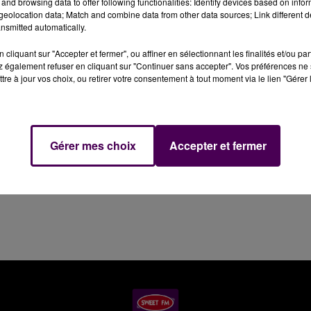
and browsing data to offer following functionalities: Identify devices based on infor
eolocation data; Match and combine data from other data sources; Link different de
nsmitted automatically.
et à l'entrée de Beaumont-sur-Sarthe : vers 17h15, les
 voiture sur la D338. Si les faits, dont la cause exacte
cliquant sur "Accepter et fermer", ou affiner en sélectionnant les finalités et/ou pa
atériels, il n'ont en revanche engendré aucune blessure.
 également refuser en cliquant sur "Continuer sans accepter". Vos préférences ne 
tre à jour vos choix, ou retirer votre consentement à tout moment via le lien "Gérer 
i a été mobilisé.
Gérer mes choix
Accepter et fermer