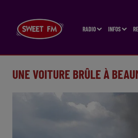
RADIO
INFOS
R
UNE VOITURE BRÛLE À BEA