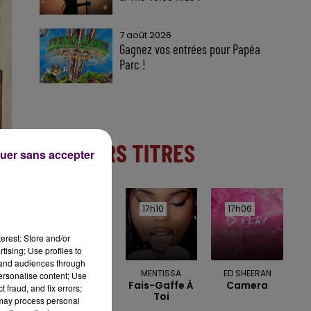
7 août 2026
Gagnez vos entrées pour Papéa
Parc !
DERNIERS TITRES
uer sans accepter
17h12
17h12
17h10
17h10
17h06
17h06
erest: Store and/or
tising; Use profiles to
tand audiences through
COOLIO
MENTISSA
ED SHEERAN
personalise content; Use
Gangsta's
Fais-Gaffe À
Camera
 fraud, and fix errors;
Paradise
Toi
 may process personal