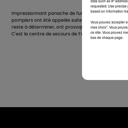
data such as IP address 
requested; Use precise g
based on information tra
Impressionnant panache de fumée ce vendredi 6 juill
pompiers ont été appelés suite à l'embrasement d'une
Vous pouvez accepter en 
reste à déterminer, ont provoqué quelques dégâts m
mes choix". Vous pouvez
ce site. Vous pouvez met
C'est le centre de secours de Fresnay-sur-Sarthe qu
bas de chaque page.