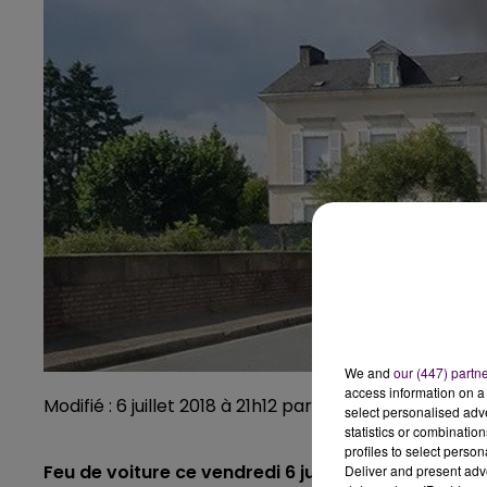
We and
our (447) partn
access information on a 
Modifié : 6 juillet 2018 à 21h12 par Emilien Borderie
select personalised ad
statistics or combinatio
profiles to select person
Feu de voiture ce vendredi 6 juillet à Beaumont-s
Deliver and present adv