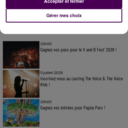
Accepter et fermer
Gérer mes choix
À LA UNE
20h00
Gagnez vos pass pour le V and B Fest' 2026 !
11 juillet 2026
Inscrivez-vous au casting The Voice & The Voice
Kids !
20h00
Gagnez vos entrées pour Papéa Parc !