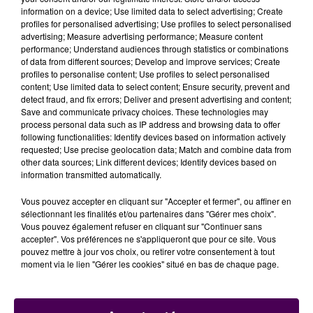
information on a device; Use limited data to select advertising; Create
part"
résume Charlie Dalin quand il évoque ses
profiles for personalised advertising; Use profiles to select personalised
dernières semaines en mer. Depuis le passage du Cap
advertising; Measure advertising performance; Measure content
Horn,
le Havrais retrouve des traces de la
performance; Understand audiences through statistics or combinations
of data from different sources; Develop and improve services; Create
civilisation
avec notamment le trafic maritime qui
profiles to personalise content; Use profiles to select personalised
réapparaît. Mais avant cela,
"au début de l’océan
content; Use limited data to select content; Ensure security, prevent and
Indien, j’ai parlé avec un bateau de pêche et c’est le
detect fraud, and fix errors; Deliver and present advertising and content;
Save and communicate privacy choices. These technologies may
seul que j’ai croisé de tout le sud"
explique l'intéressé,
process personal data such as IP address and browsing data to offer
dans une vacation disponible sur le site du Vendée
following functionalities: Identify devices based on information actively
Globe
.
"C’est vrai que c’est assez particulier de se
requested; Use precise geolocation data; Match and combine data from
other data sources; Link different devices; Identify devices based on
retrouver dans un endroit où les personnes les plus
information transmitted automatically.
proches sont les astronautes"
confesse-t-il. Si tout va
bien, Charlie Dalin est attendu sur la ligne d'arrivée,
Vous pouvez accepter en cliquant sur "Accepter et fermer", ou affiner en
aux Sables-d'Olonnes, fin janvier.
sélectionnant les finalités et/ou partenaires dans "Gérer mes choix".
Vous pouvez également refuser en cliquant sur "Continuer sans
accepter". Vos préférences ne s'appliqueront que pour ce site. Vous
pouvez mettre à jour vos choix, ou retirer votre consentement à tout
moment via le lien "Gérer les cookies" situé en bas de chaque page.