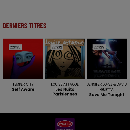
DERNIERS TITRES
22h35
22h35
22h32
22h32
22h29
22h29
TEMPER CITY
LOUISE ATTAQUE
JENNIFER LOPEZ & DAVID
Self Aware
Les Nuits
GUETTA
Parisiennes
Save Me Tonight