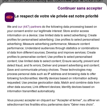
par Tristan Gommendy est talonnée par le Chartrain
Loïc Duval et son Oreca n°28 du TDS Racing. Les deux
Continuer sans accepter
se battent pour une troisième place en LMP2.
Le respect de votre vie privée est notre priorité
Seulement quelques secondes les séparent. Dans le
box de So24, le suspens, la tension, puis la délivrance.
We and
our (447) partners
do the following data processing based on
Images à l'appui :
your consent and/or our legitimate interest: Store and/or access
information on a device; Use limited data to select advertising; Create
profiles for personalised advertising; Use profiles to select personalised
advertising; Measure advertising performance; Measure content
performance; Understand audiences through statistics or combinations
of data from different sources; Develop and improve services; Create
profiles to personalise content; Use profiles to select personalised
content; Use limited data to select content; Ensure security, prevent and
detect fraud, and fix errors; Deliver and present advertising and content;
Save and communicate privacy choices. These technologies may
process personal data such as IP address and browsing data to offer
following functionalities: Identify devices based on information actively
requested; Use precise geolocation data; Match and combine data from
À LA UNE
other data sources; Link different devices; Identify devices based on
information transmitted automatically.
7 août 2026
Vous pouvez accepter en cliquant sur "Accepter et fermer", ou affiner en
Gagnez vos pass pour le V and B Fest' 2026 !
sélectionnant les finalités et/ou partenaires dans "Gérer mes choix".