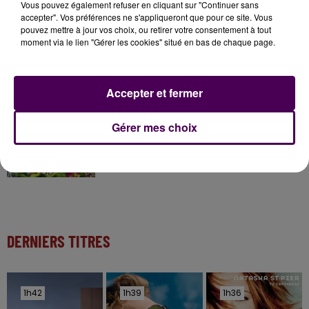
Vous pouvez également refuser en cliquant sur "Continuer sans
accepter". Vos préférences ne s'appliqueront que pour ce site. Vous
pouvez mettre à jour vos choix, ou retirer votre consentement à tout
moment via le lien "Gérer les cookies" situé en bas de chaque page.
11 juillet 2026
Inscrivez-vous au casting The Voice & The Voice
Kids !
Accepter et fermer
7 août 2026
Gérer mes choix
Gagnez vos entrées pour Papéa Parc !
DERNIERS TITRES
1h42
1h42
1h39
1h39
1h36
1h36