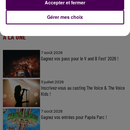
Accepter et fermer
Gérer mes choix
À LA UNE
7 août 2026
Gagnez vos pass pour le V and B Fest' 2026 !
11 juillet 2026
Inscrivez-vous au casting The Voice & The Voice
Kids !
7 août 2026
Gagnez vos entrées pour Papéa Parc !