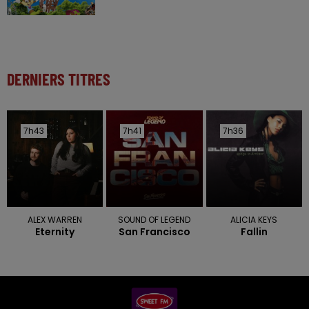
DERNIERS TITRES
7h43
7h43
7h41
7h41
7h36
7h36
ALEX WARREN
SOUND OF LEGEND
ALICIA KEYS
Eternity
San Francisco
Fallin