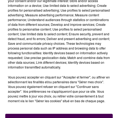
Christopher Barre, capitaine des chevaliers de Sées :
your consent and/or our legitimate interest: Store and/or access
information on a device; Use limited data to select advertising; Create
profiles for personalised advertising; Use profiles to select personalised
advertising; Measure advertising performance; Measure content
performance; Understand audiences through statistics or combinations
of data from different sources; Develop and improve services; Create
profiles to personalise content; Use profiles to select personalised
content; Use limited data to select content; Ensure security, prevent and
detect fraud, and fix errors; Deliver and present advertising and content;
Save and communicate privacy choices. These technologies may
process personal data such as IP address and browsing data to offer
following functionalities: Identify devices based on information actively
requested; Use precise geolocation data; Match and combine data from
other data sources; Link different devices; Identify devices based on
information transmitted automatically.
Vous pouvez accepter en cliquant sur "Accepter et fermer", ou affiner en
sélectionnant les finalités et/ou partenaires dans "Gérer mes choix".
Vous pouvez également refuser en cliquant sur "Continuer sans
accepter". Vos préférences ne s'appliqueront que pour ce site. Vous
pouvez mettre à jour vos choix, ou retirer votre consentement à tout
moment via le lien "Gérer les cookies" situé en bas de chaque page.