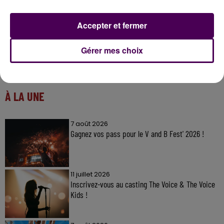
Accepter et fermer
Gérer mes choix
À LA UNE
7 août 2026
Gagnez vos pass pour le V and B Fest' 2026 !
11 juillet 2026
Inscrivez-vous au casting The Voice & The Voice
Kids !