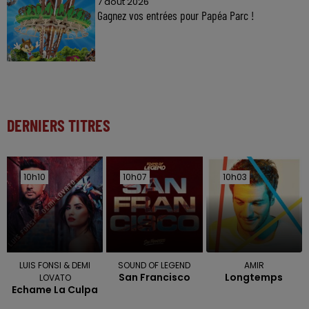
7 août 2026
Gagnez vos entrées pour Papéa Parc !
DERNIERS TITRES
10h10
10h10
10h07
10h07
10h03
10h03
LUIS FONSI & DEMI
SOUND OF LEGEND
AMIR
San Francisco
Longtemps
LOVATO
Echame La Culpa