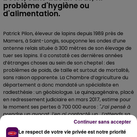
problème d'hygiène ou
d'alimentation.
Patrick Pilon, éleveur de lapins depuis 1989 près de
Mamers, à Saint-Longis, soupçonne les ondes d’une
antenne relais située à 300 mètres de son élevage de
tuer ses lapins. Il a constaté ces dernières années
d’étranges choses au sein de son cheptel : des
problèmes de poids, de taille et surtout de mortalité,
sans raison apparente. La Chambre d’agriculture du
département a donc mandaté un spécialiste en
radiesthésie : un géobiologue. Le quinquagénaire, placé
en redressement judiciaire en mars 2017, estime pour
le moment ses pertes à 700 000 euros :
"J’ai pensé à
prendre un avocat, j’en ai contacté un. J’attends sa
réponse éventuelle pour savoir si on entreprend un
Continuer sans accepter
procès, mais de toute façon je crois que je vais
Le respect de votre vie privée est notre priorité
perdre beaucoup d’argent pour rien"
. La priorité du