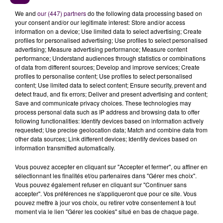
cunicologue est pour l’instant de réunir des
We and
our (447) partners
do the following data processing based on
témoignages d’autres éleveurs français dont les bêtes
your consent and/or our legitimate interest: Store and/or access
information on a device; Use limited data to select advertising; Create
auraient été impactées par des antennes émettrices.
profiles for personalised advertising; Use profiles to select personalised
advertising; Measure advertising performance; Measure content
performance; Understand audiences through statistics or combinations
of data from different sources; Develop and improve services; Create
profiles to personalise content; Use profiles to select personalised
content; Use limited data to select content; Ensure security, prevent and
detect fraud, and fix errors; Deliver and present advertising and content;
Save and communicate privacy choices. These technologies may
process personal data such as IP address and browsing data to offer
following functionalities: Identify devices based on information actively
requested; Use precise geolocation data; Match and combine data from
other data sources; Link different devices; Identify devices based on
information transmitted automatically.
Vous pouvez accepter en cliquant sur "Accepter et fermer", ou affiner en
sélectionnant les finalités et/ou partenaires dans "Gérer mes choix".
Vous pouvez également refuser en cliquant sur "Continuer sans
accepter". Vos préférences ne s'appliqueront que pour ce site. Vous
pouvez mettre à jour vos choix, ou retirer votre consentement à tout
moment via le lien "Gérer les cookies" situé en bas de chaque page.