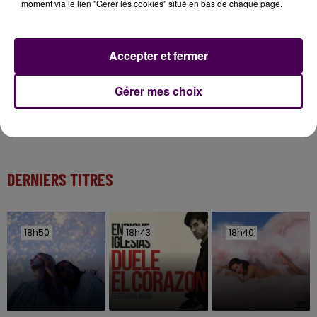
moment via le lien "Gérer les cookies" situé en bas de chaque page.
Kids !
12h02
Accepter et fermer
Deux rixes en trois semaines : le préfet ordonne
la fermeture d'une...
Gérer mes choix
DERNIERS TITRES
18h50
18h50
18h43
18h43
18h40
18h40