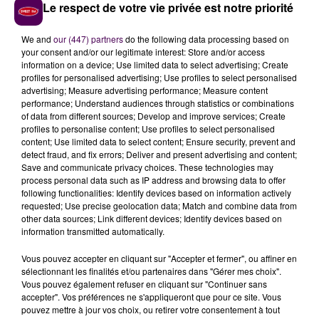
Cornille côté femmes. En vélo, Maxime Bonsergent est
Le respect de votre vie privée est notre priorité
monté sur la plus haute marche du podium.
We and
our (447) partners
do the following data processing based on
your consent and/or our legitimate interest: Store and/or access
information on a device; Use limited data to select advertising; Create
profiles for personalised advertising; Use profiles to select personalised
advertising; Measure advertising performance; Measure content
performance; Understand audiences through statistics or combinations
of data from different sources; Develop and improve services; Create
profiles to personalise content; Use profiles to select personalised
content; Use limited data to select content; Ensure security, prevent and
detect fraud, and fix errors; Deliver and present advertising and content;
Save and communicate privacy choices. These technologies may
process personal data such as IP address and browsing data to offer
À LA UNE
following functionalities: Identify devices based on information actively
requested; Use precise geolocation data; Match and combine data from
other data sources; Link different devices; Identify devices based on
31 juillet 2026
information transmitted automatically.
Gagnez vos entrées à Terra Botanica !
Vous pouvez accepter en cliquant sur "Accepter et fermer", ou affiner en
sélectionnant les finalités et/ou partenaires dans "Gérer mes choix".
Vous pouvez également refuser en cliquant sur "Continuer sans
accepter". Vos préférences ne s'appliqueront que pour ce site. Vous
11 juillet 2026
pouvez mettre à jour vos choix, ou retirer votre consentement à tout
Inscrivez-vous au casting The Voice & The Voice