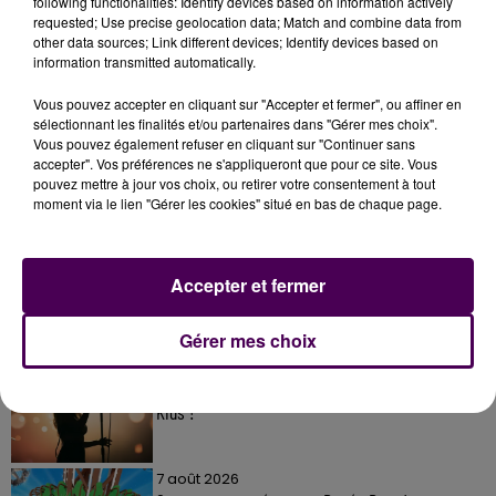
following functionalities: Identify devices based on information actively
requested; Use precise geolocation data; Match and combine data from
other data sources; Link different devices; Identify devices based on
information transmitted automatically.
Vous pouvez accepter en cliquant sur "Accepter et fermer", ou affiner en
sélectionnant les finalités et/ou partenaires dans "Gérer mes choix".
Vous pouvez également refuser en cliquant sur "Continuer sans
accepter". Vos préférences ne s'appliqueront que pour ce site. Vous
pouvez mettre à jour vos choix, ou retirer votre consentement à tout
À LA UNE
moment via le lien "Gérer les cookies" situé en bas de chaque page.
7 août 2026
Gagnez vos pass pour le V and B Fest' 2026 !
Accepter et fermer
Gérer mes choix
11 juillet 2026
Inscrivez-vous au casting The Voice & The Voice
Kids !
7 août 2026