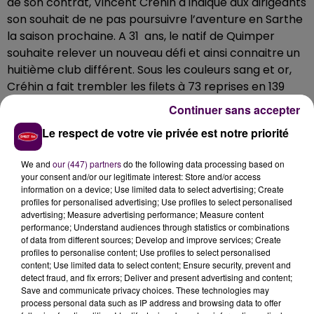
de son contrat, Vincent Créhin a indiqué aux dirigeants
son souhait de ne pas poursuivre l’aventure en Sarthe
la saison prochaine. A 31 ans, le natif de Quimper
souhaite relever un nouveau défi et ainsi connaitre un
huitième club différent. Sous les couleurs sang et or,
Créhin a fait trembler les filets à 73 reprises en 139
apparitions. Il détient également un autre record, celui
Continuer sans accepter
du nombre de matchs joués au MMArena : 65 au total.
Le respect de votre vie privée est notre priorité
Dans un communiqué, le président du Mans FC, Thierry
Gomez, tient à
"remercier chaleureusement"
son
We and
our (447) partners
do the following data processing based on
ancien protégé tout en promettant de lui organiser la
your consent and/or our legitimate interest: Store and/or access
sortie
"qu’il mérite"
au MMArena, lorsque la situation
information on a device; Use limited data to select advertising; Create
profiles for personalised advertising; Use profiles to select personalised
sanitaire le permettra.
advertising; Measure advertising performance; Measure content
Golazo 1 !
#MerciVincent
#AllezLEMANSFC
❤�x:
performance; Understand audiences through statistics or combinations
of data from different sources; Develop and improve services; Create
pic.twitter.com/A2j9I3gabw
profiles to personalise content; Use profiles to select personalised
content; Use limited data to select content; Ensure security, prevent and
— LE MANS FC (@LEMANSFC)
June 12, 2020
detect fraud, and fix errors; Deliver and present advertising and content;
Save and communicate privacy choices. These technologies may
process personal data such as IP address and browsing data to offer