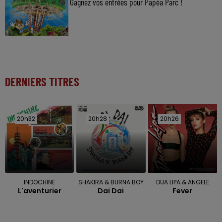
Gagnez vos entrées pour Papéa Parc !
DERNIERS TITRES
20h32
20h32
20h28
20h28
20h26
20h26
INDOCHINE
SHAKIRA & BURNA BOY
DUA LIPA & ANGELE
L'aventurier
Dai Dai
Fever