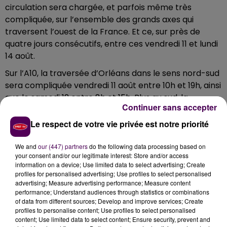
circulation sera chargée, et parfois même très
compliquée, sur l’ensemble des grands axes qui
traversent l’ouest de la France. Et ce, sur près de
quatre jours consécutifs, entre ces vendredi 11 et lundi
14 août.
Sur l’A10, la traversée d’Orléans dans le sens nord-sud
sera compliquée vendredi 11 août entre 10h et 19h, ainsi
que le samedi 12 entre 8h et 15h. Plus au sud, la
Continuer sans accepter
traversée de Tours sera difficile vendredi 11 août de 15h
à 18h et du samedi 12 août au lundi 14 août de 11h à 16h.
Le respect de votre vie privée est notre priorité
Sur l’A11, dans le secteur d’Angers, le trafic sera
We and
our (447) partners
do the following data processing based on
important le samedi 12 août entre 9h et 14h ainsi que
your consent and/or our legitimate interest: Store and/or access
le lundi 14 de 10h à 12h en direction de Nantes. De
information on a device; Use limited data to select advertising; Create
profiles for personalised advertising; Use profiles to select personalised
manière générale, il est recommandé d’éviter le
advertising; Measure advertising performance; Measure content
créneau 10h-20h le vendredi 11 août, le créneau 5h-17h
performance; Understand audiences through statistics or combinations
le samedi 12 août, le créneau 9h-18h le dimanche 13
of data from different sources; Develop and improve services; Create
profiles to personalise content; Use profiles to select personalised
août et le créneau 10h-18h le lundi 14 août.
content; Use limited data to select content; Ensure security, prevent and