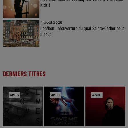
Kids !
4 août 2026
Honfleur : réouverture du quai Sainte-Catherine le
8 août
DERNIERS TITRES
4h06
4h06
4h03
4h03
4h00
4h00