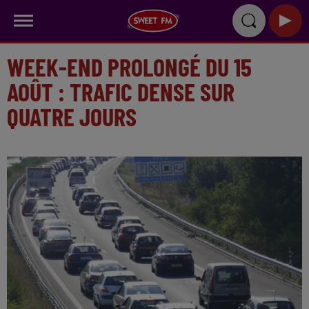
WEEK-END PROLONGÉ DU 15
AOÛT : TRAFIC DENSE SUR
QUATRE JOURS