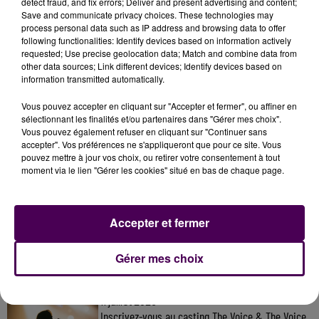
Retrouvez les prévisions de trafic détaillées sur le site
detect fraud, and fix errors; Deliver and present advertising and content;
Save and communicate privacy choices. These technologies may
du
Centre d'information routière
!
process personal data such as IP address and browsing data to offer
following functionalities: Identify devices based on information actively
requested; Use precise geolocation data; Match and combine data from
other data sources; Link different devices; Identify devices based on
information transmitted automatically.
Vous pouvez accepter en cliquant sur "Accepter et fermer", ou affiner en
sélectionnant les finalités et/ou partenaires dans "Gérer mes choix".
Vous pouvez également refuser en cliquant sur "Continuer sans
accepter". Vos préférences ne s'appliqueront que pour ce site. Vous
pouvez mettre à jour vos choix, ou retirer votre consentement à tout
moment via le lien "Gérer les cookies" situé en bas de chaque page.
À LA UNE
Accepter et fermer
31 juillet 2026
Gagnez vos entrées à Terra Botanica !
Gérer mes choix
11 juillet 2026
Inscrivez-vous au casting The Voice & The Voice