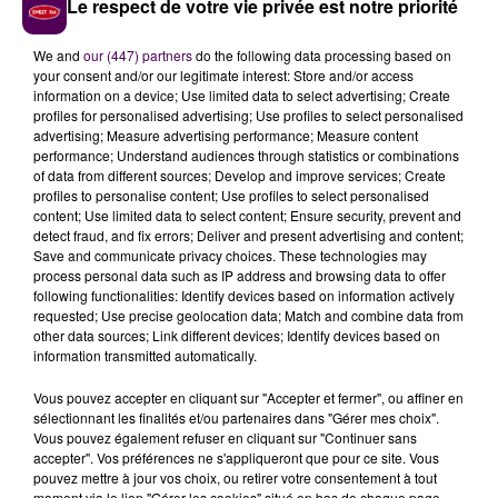
Le respect de votre vie privée est notre priorité
réactivation du réseau gaz n'a pas encore eu lieu.
We and
our (447) partners
do the following data processing based on
your consent and/or our legitimate interest: Store and/or access
information on a device; Use limited data to select advertising; Create
profiles for personalised advertising; Use profiles to select personalised
advertising; Measure advertising performance; Measure content
performance; Understand audiences through statistics or combinations
of data from different sources; Develop and improve services; Create
profiles to personalise content; Use profiles to select personalised
content; Use limited data to select content; Ensure security, prevent and
detect fraud, and fix errors; Deliver and present advertising and content;
Save and communicate privacy choices. These technologies may
process personal data such as IP address and browsing data to offer
À LA UNE
following functionalities: Identify devices based on information actively
requested; Use precise geolocation data; Match and combine data from
other data sources; Link different devices; Identify devices based on
7 août 2026
information transmitted automatically.
Gagnez vos pass pour le V and B Fest' 2026 !
Vous pouvez accepter en cliquant sur "Accepter et fermer", ou affiner en
sélectionnant les finalités et/ou partenaires dans "Gérer mes choix".
Vous pouvez également refuser en cliquant sur "Continuer sans
11 juillet 2026
accepter". Vos préférences ne s'appliqueront que pour ce site. Vous
Inscrivez-vous au casting The Voice & The Voice
pouvez mettre à jour vos choix, ou retirer votre consentement à tout
moment via le lien "Gérer les cookies" situé en bas de chaque page.