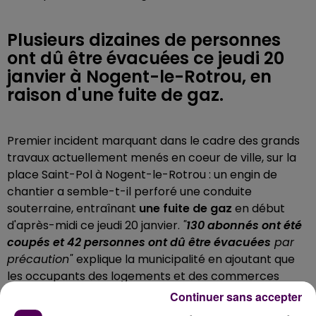
Plusieurs dizaines de personnes
ont dû être évacuées ce jeudi 20
janvier à Nogent-le-Rotrou, en
raison d'une fuite de gaz.
Premier incident marquant dans le cadre des grands
travaux actuellement menés en coeur de ville, sur la
place Saint-Pol à Nogent-le-Rotrou : un engin de
chantier a semble-t-il perforé une conduite
souterraine, entraînant
une fuite de gaz
en début
d'après-midi ce jeudi 20 janvier.
"
130 abonnés ont été
coupés et 42 personnes ont dû être évacuées
par
précaution"
explique la municipalité en ajoutant que
les occupants des logements et des commerces
concernés avaient pu réintégrer les bâtiments aux
Continuer sans accepter
alentours de 16h. Aux dernières nouvelles, la