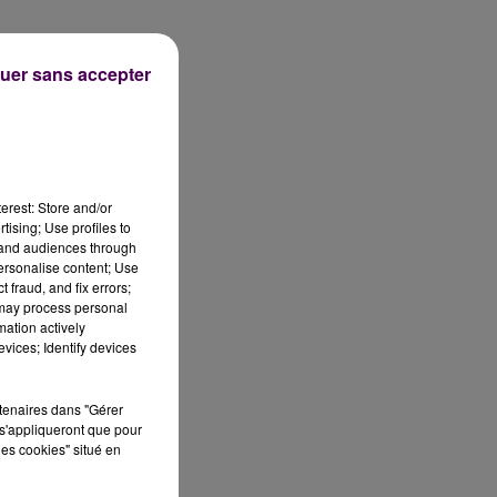
uer sans accepter
erest: Store and/or
tising; Use profiles to
tand audiences through
personalise content; Use
 fraud, and fix errors;
 may process personal
mation actively
vices; Identify devices
rtenaires dans "Gérer
s'appliqueront que pour
les cookies" situé en