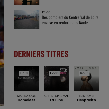
12h00
Des pompiers du Centre Val de Loire
envoyé en renfort dans l'Aude
DERNIERS TITRES
15h03
15h03
15h00
15h00
14h56
14h56
MARINA KAYE
CHRISTOPHE MAE
LUIS FONSI
Homeless
La Lune
Despacito