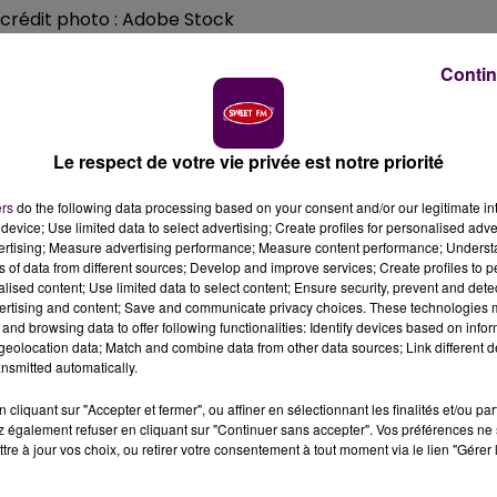
/ crédit photo : Adobe Stock
Contin
nt, "El Dia de muertos", la fête des morts mexicaine se
er les défunts, dans une ambiance conviviale faite de
e soirée organisée par l’association "Mexique en
afé-concert Le 3 Pièces.
Le respect de votre vie privée est notre priorité
ers
do the following data processing based on your consent and/or our legitimate int
device; Use limited data to select advertising; Create profiles for personalised adver
vertising; Measure advertising performance; Measure content performance; Unders
ns of data from different sources; Develop and improve services; Create profiles to 
alised content; Use limited data to select content; Ensure security, prevent and detect
ertising and content; Save and communicate privacy choices. These technologies
and browsing data to offer following functionalities: Identify devices based on infor
eolocation data; Match and combine data from other data sources; Link different de
nsmitted automatically.
cliquant sur "Accepter et fermer", ou affiner en sélectionnant les finalités et/ou pa
 également refuser en cliquant sur "Continuer sans accepter". Vos préférences ne 
tre à jour vos choix, ou retirer votre consentement à tout moment via le lien "Gérer 