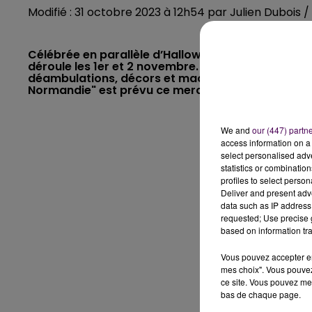
Modifié : 31 octobre 2023 à 12h54 par Julien Dubois 
Célébrée en parallèle d’Halloween et de la Toussai
déroule les 1er et 2 novembre. L’occasion d’honor
déambulations, décors et maquillage. A Rouen, un
Normandie" est prévu ce mercredi 31 octobre au c
We and
our (447) partn
access information on a 
select personalised ad
statistics or combinatio
profiles to select person
Deliver and present adv
data such as IP address 
requested; Use precise g
based on information tra
Vous pouvez accepter en 
mes choix". Vous pouvez
ce site. Vous pouvez met
bas de chaque page.