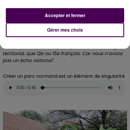
sur une saison en période normale... quand il n’y a pas
le Covid. Ce qui le place dans le top 15 des parcs
Accepter et fermer
français.
"Nous ne sommes pas un parc national
mais bien régional. Notre clientèle couvre toute la
Gérer mes choix
Normandie. Les visiteurs viennent des cinq
départements Je préfère être premier sur le plan
normand, ce qui correspond plus à notre ancrage
territorial, que 12e ou 15e français. Car nous n’avons
pas un écho national"
.
Créer un parc normand est un élément de singularité