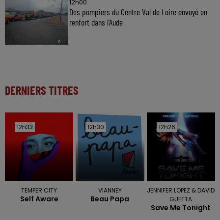
12h00
Des pompiers du Centre Val de Loire envoyé en
renfort dans l'Aude
DERNIERS TITRES
12h33
12h33
12h30
12h30
12h26
12h26
TEMPER CITY
VIANNEY
JENNIFER LOPEZ & DAVID
Self Aware
Beau Papa
GUETTA
Save Me Tonight