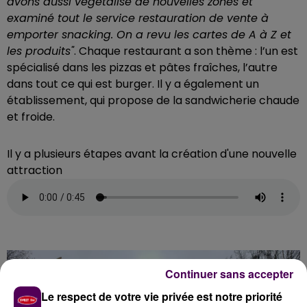
avons aussi végétalisé de nouvelles zones et
examiné tout le service restauration de vente à
emporter snacking. On a revu les cartes de A à Z et
les produits"
. Chaque restaurant a son thème : l’un est
spécialisé dans les pizzas et pâtes fraîches, l’autre
dans tout ce qui est burger. Il y a également un
établissement, qui propose de la sandwicherie chaude
et froide.
Il y a plusieurs étapes avant la création d'une nouvelle
attraction
Continuer sans accepter
Le respect de votre vie privée est notre priorité