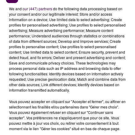
We and
our (447) partners
do the following data processing based on
your consent and/or our legitimate interest: Store and/or access
information on a device; Use limited data to select advertising; Create
profiles for personalised advertising; Use profiles to select personalised
advertising; Measure advertising performance; Measure content
performance; Understand audiences through statistics or combinations
of data from different sources; Develop and improve services; Create
profiles to personalise content; Use profiles to select personalised
content; Use limited data to select content; Ensure security, prevent and
detect fraud, and fix errors; Deliver and present advertising and content;
Save and communicate privacy choices. These technologies may
process personal data such as IP address and browsing data to offer
following functionalities: Identify devices based on information actively
requested; Use precise geolocation data; Match and combine data from
225 000 VISITEURS SUR LA SAISON
other data sources; Link different devices; Identify devices based on
information transmitted automatically.
Ce parc a vu le jour en 1989.
34 000 visiteurs à l’issue
Vous pouvez accepter en cliquant sur "Accepter et fermer", ou affiner en
de la première saison
. Un lieu de divertissement
sélectionnant les finalités et/ou partenaires dans "Gérer mes choix".
familial dédié à
la Normandie
composé de cinq
Vous pouvez également refuser en cliquant sur "Continuer sans
quartiers historiques, qui représentent cinq grandes
accepter". Vos préférences ne s'appliqueront que pour ce site. Vous
pouvez mettre à jour vos choix, ou retirer votre consentement à tout
périodes de l’histoire de notre région. Revenons au
moment via le lien "Gérer les cookies" situé en bas de chaque page.
XXIe siècle : Festyland accueille
225 000 personnes