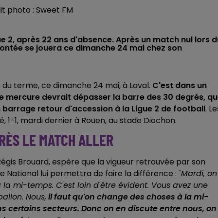
dit photo : Sweet FM
e 2, après 22 ans d'absence. Après un match nul lors d
montée se jouera ce dimanche 24 mai chez son
 du terme, ce dimanche 24 mai, à Laval.
C'est dans un
le mercure devrait dépasser la barre des 30 degrés, q
n barrage retour d'accession à la Ligue 2 de football
. Le
, 1-1, mardi dernier à Rouen, au stade Diochon.
RÈS LE MATCH ALLER
égis Brouard, espère que la vigueur retrouvée par son
National lui permettra de faire la différence :
"
Mardi, o
n
la mi-temps. C'est loin d'être évident. Vous avez une
ballon.
No
us,
il faut qu'on change des choses à la mi-
ns certains secteurs. Donc o
n
en discute entre nous, on