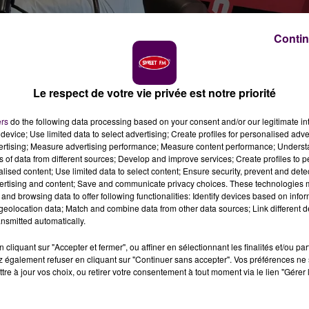
Contin
Le respect de votre vie privée est notre priorité
ers
do the following data processing based on your consent and/or our legitimate int
device; Use limited data to select advertising; Create profiles for personalised adver
ue le FC Rouen n'a plus évolué en Ligue 2, la deuxième
vertising; Measure advertising performance; Measure content performance; Unders
ion est donc légitiment immense au sein de l'équipe, et peu
ns of data from different sources; Develop and improve services; Create profiles to 
 supporters :
"
Quand on les voit aux entraînements
et
alised content; Use limited data to select content; Ensure security, prevent and detect
ertising and content; Save and communicate privacy choices. These technologies
l y a par rapport à cette montée. On est à un match de
and browsing data to offer following functionalities: Identify devices based on infor
 à dimanche
"
assure l'attaquant Alan Kerouedan.
eolocation data; Match and combine data from other data sources; Link different de
nsmitted automatically.
cliquant sur "Accepter et fermer", ou affiner en sélectionnant les finalités et/ou pa
 également refuser en cliquant sur "Continuer sans accepter". Vos préférences ne 
tre à jour vos choix, ou retirer votre consentement à tout moment via le lien "Gérer 