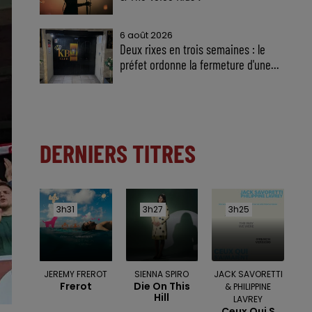
6 août 2026
Deux rixes en trois semaines : le
préfet ordonne la fermeture d'une...
DERNIERS TITRES
3h31
3h31
3h27
3h27
3h25
3h25
JEREMY FREROT
SIENNA SPIRO
JACK SAVORETTI
Frerot
Die On This
& PHILIPPINE
Hill
LAVREY
Ceux Qui S