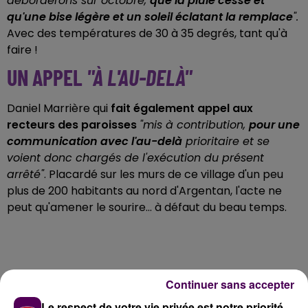
déborderons sur octobre,
que la pluie cesse et
qu'une bise légère et un soleil éclatant la remplace
".
Avec des températures de 30 à 35 degrés, tant qu'à
faire !
UN APPEL
"À L'AU-DELÀ"
Daniel Marrière qui
fait également appel aux
recteurs des paroisses
"mis à contribution,
pour une
communication avec l'au-delà
prioritaire et se
voient donc chargés de l'exécution du présent
arrêté"
. Placardé sur les murs de ce village d'un peu
plus de 200 habitants au nord d'Argentan, l'acte ne
peut qu'amener le sourire... à défaut du beau temps.
Continuer sans accepter
Le respect de votre vie privée est notre priorité