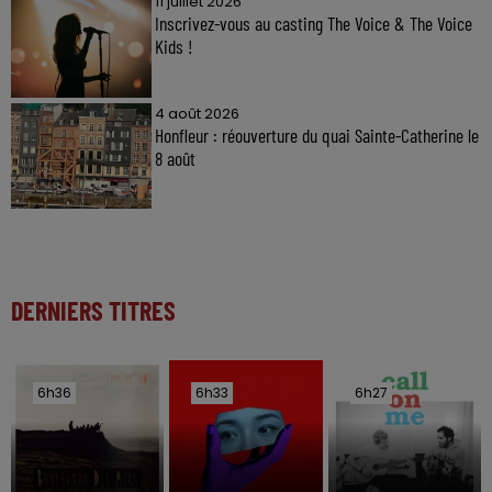
11 juillet 2026
Inscrivez-vous au casting The Voice & The Voice
Kids !
4 août 2026
Honfleur : réouverture du quai Sainte-Catherine le
8 août
DERNIERS TITRES
6h36
6h36
6h33
6h33
6h27
6h27