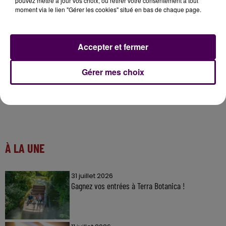
pouvez mettre à jour vos choix, ou retirer votre consentement à tout
zone sécurisée
ce lundi 7 novembre. La collectivité
moment via le lien "Gérer les cookies" situé en bas de chaque page.
publie, sur son site internet,
l'ensemble des données
concernant l'opération de déminage
.
Accepter et fermer
Gérer mes choix
À LA UNE
31 juillet 2026
Gagnez vos entrées à Terra Botanica !