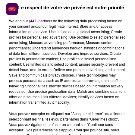
mètres autour de l’engin explosif devront avoir
Le respect de votre vie privée est notre priorité
évacué la zone le lundi 7 novembre avant 8h"
fait-on
savoir.
We and
our (447) partners
do the following data processing based on
your consent and/or our legitimate interest: Store and/or access
information on a device; Use limited data to select advertising; Create
profiles for personalised advertising; Use profiles to select personalised
advertising; Measure advertising performance; Measure content
performance; Understand audiences through statistics or combinations
of data from different sources; Develop and improve services; Create
profiles to personalise content; Use profiles to select personalised
content; Use limited data to select content; Ensure security, prevent and
detect fraud, and fix errors; Deliver and present advertising and content;
Save and communicate privacy choices. These technologies may
process personal data such as IP address and browsing data to offer
following functionalities: Identify devices based on information actively
requested; Use precise geolocation data; Match and combine data from
other data sources; Link different devices; Identify devices based on
information transmitted automatically.
Vous pouvez accepter en cliquant sur "Accepter et fermer", ou affiner en
sélectionnant les finalités et/ou partenaires dans "Gérer mes choix".
La municipalité d'Ouistreham prévoit aussi d'
interdire
Vous pouvez également refuser en cliquant sur "Continuer sans
toute circulation, automobile ou piétonne, dans la
accepter". Vos préférences ne s'appliqueront que pour ce site. Vous