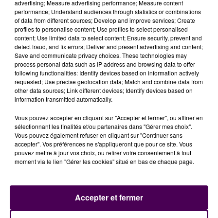
advertising; Measure advertising performance; Measure content
performance; Understand audiences through statistics or combinations
of data from different sources; Develop and improve services; Create
profiles to personalise content; Use profiles to select personalised
content; Use limited data to select content; Ensure security, prevent and
detect fraud, and fix errors; Deliver and present advertising and content;
Save and communicate privacy choices. These technologies may
process personal data such as IP address and browsing data to offer
following functionalities: Identify devices based on information actively
requested; Use precise geolocation data; Match and combine data from
other data sources; Link different devices; Identify devices based on
information transmitted automatically.
Vous pouvez accepter en cliquant sur "Accepter et fermer", ou affiner en
sélectionnant les finalités et/ou partenaires dans "Gérer mes choix".
Vous pouvez également refuser en cliquant sur "Continuer sans
accepter". Vos préférences ne s'appliqueront que pour ce site. Vous
pouvez mettre à jour vos choix, ou retirer votre consentement à tout
[PODCAST] L'ÉPISODE #29 DE "ROUGE ET BLEU" EST DISPONIBLE
moment via le lien "Gérer les cookies" situé en bas de chaque page.
Nous sommes à une journée de la fin du championnat.
Avant de recevoir Valenciennes, Malherbe jouait à
Dunkerque ce vendredi 10 mai, match nul 2-2, pas le...
Accepter et fermer