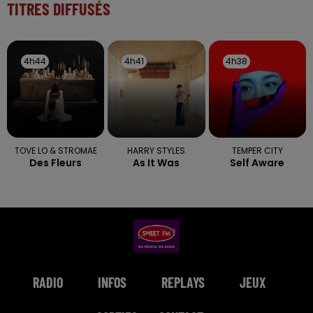
TITRES DIFFUSÉS
4h44
4h44
4h41
4h41
4h38
4h38
TOVE LO & STROMAE
HARRY STYLES
TEMPER CITY
Des Fleurs
As It Was
Self Aware
RADIO
INFOS
REPLAYS
JEUX