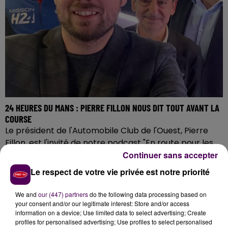
24 HEURES DU MANS : PIERRE FILLON NOUS DIT TOUT AVANT LA
COURSE
Le président de l'Automobile Club de l'Ouest, Pierre
Fillon, est l'invité de notre podcast "En route pour les
Continuer sans accepter
24 Heures". Il est accompagné d'Adrien Tambay,...
Le respect de votre vie privée est notre priorité
We and
our (447) partners
do the following data processing based on
your consent and/or our legitimate interest: Store and/or access
information on a device; Use limited data to select advertising; Create
profiles for personalised advertising; Use profiles to select personalised