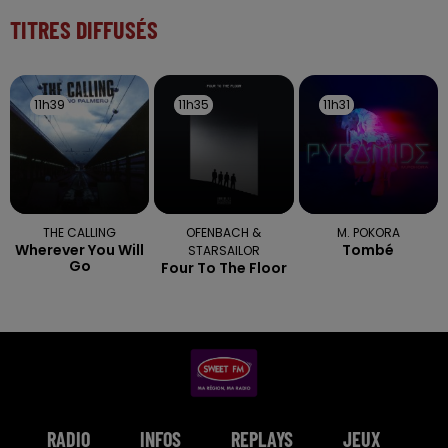
TITRES DIFFUSÉS
11h39
11h39
11h35
11h35
11h31
11h31
THE CALLING
OFENBACH &
M. POKORA
Wherever You Will
Tombé
STARSAILOR
Go
Four To The Floor
RADIO
INFOS
REPLAYS
JEUX