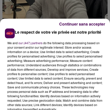
Continuer sans accepter
Le respect de votre vie privée est notre priorité
We and
our (447) partners
do the following data processing based on
[PODCAST] JEAN-BAPTISTE LECROSNIER INVITÉ DU TREIZIÈME
your consent and/or our legitimate interest: Store and/or access
ÉPISODE DE...
information on a device; Use limited data to select advertising; Create
Le treizième épisode de "CBC, le Podcast", rendez-
profiles for personalised advertising; Use profiles to select personalised
advertising; Measure advertising performance; Measure content
vous mensuel dédié au Caen Basket Calvados, est en
performance; Understand audiences through statistics or combinations
ligne. L'invité : Jean-Baptiste Lecrosnier, le nouvel...
of data from different sources; Develop and improve services; Create
profiles to personalise content; Use profiles to select personalised
content; Use limited data to select content; Ensure security, prevent and
detect fraud, and fix errors; Deliver and present advertising and content;
Save and communicate privacy choices. These technologies may
process personal data such as IP address and browsing data to offer
following functionalities: Identify devices based on information actively
requested; Use precise geolocation data; Match and combine data from
other data sources; Link different devices; Identify devices based on
information transmitted automatically.