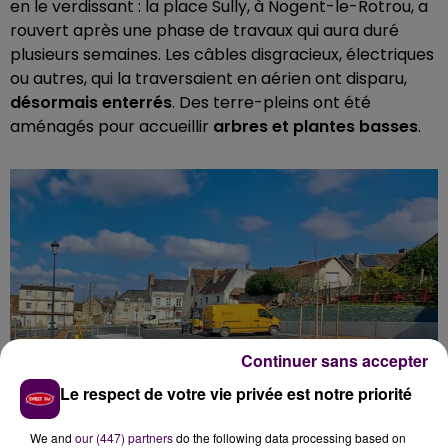
en le verdissant : la place Sully, à Nogent-le-Rotrou, a
rouvert après une phase de travaux qui aura duré
plusieurs semaines. Les câbles disgracieux, électriques
ou autres, qui la traversaient en aérien ont disparu,
désormais enterrés
. Des terre-pleins ont été
aménagés pour accueillir
arbres et plantes basses
.
Continuer sans accepter
Le respect de votre vie privée est notre priorité
We and
our (447) partners
do the following data processing based on