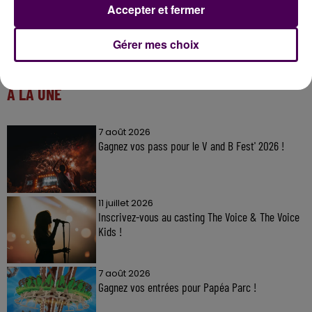
Accepter et fermer
Gérer mes choix
À LA UNE
7 août 2026
Gagnez vos pass pour le V and B Fest' 2026 !
11 juillet 2026
Inscrivez-vous au casting The Voice & The Voice
Kids !
7 août 2026
Gagnez vos entrées pour Papéa Parc !