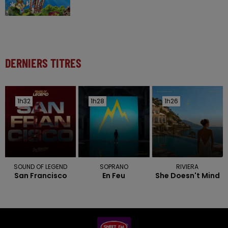
DERNIERS TITRES
1h32
1h32
1h28
1h28
1h26
1h26
SOUND OF LEGEND
SOPRANO
RIVIERA
San Francisco
En Feu
She Doesn't Mind