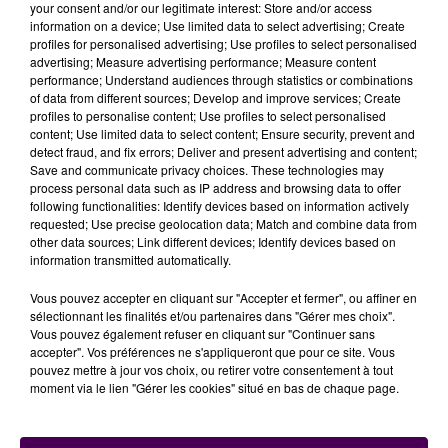
your consent and/or our legitimate interest: Store and/or access
information on a device; Use limited data to select advertising; Create
profiles for personalised advertising; Use profiles to select personalised
REQUALIFICATION DE L'ESPACE
advertising; Measure advertising performance; Measure content
performance; Understand audiences through statistics or combinations
PUBLIC, SUITE
of data from different sources; Develop and improve services; Create
profiles to personalise content; Use profiles to select personalised
content; Use limited data to select content; Ensure security, prevent and
Les emplacements réservés au stationnement
detect fraud, and fix errors; Deliver and present advertising and content;
Save and communicate privacy choices. These technologies may
automobile ont quant à eux été repeints, clarifiés et
process personal data such as IP address and browsing data to offer
"
la
jonction entre la rue de Sully et la rue du Château
following functionalities: Identify devices based on information actively
est désormais dessinée en traversant le haut de la
requested; Use precise geolocation data; Match and combine data from
other data sources; Link different devices; Identify devices based on
place
"
explique la municipalité, qui ajoute cette
information transmitted automatically.
opération à son actif après les
"requalifications"
de la
place Saint-Pol, de la rue Gouverneur et de la rue
Vous pouvez accepter en cliquant sur "Accepter et fermer", ou affiner en
sélectionnant les finalités et/ou partenaires dans "Gérer mes choix".
Giroust. Suivront bientôt, les rues Saint-Martin et Paul-
Vous pouvez également refuser en cliquant sur "Continuer sans
Deschanel.
accepter". Vos préférences ne s'appliqueront que pour ce site. Vous
pouvez mettre à jour vos choix, ou retirer votre consentement à tout
moment via le lien "Gérer les cookies" situé en bas de chaque page.