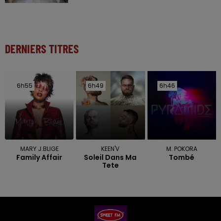
DERNIERS TITRES
6h55
6h55
6h49
6h49
6h46
6h46
MARY J.BLIGE
KEEN'V
M. POKORA
Family Affair
Soleil Dans Ma
Tombé
Tete