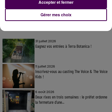
Accepter et fermer
Gérer mes choix
À LA UNE
31 juillet 2026
Gagnez vos entrées à Terra Botanica !
11 juillet 2026
Inscrivez-vous au casting The Voice & The Voice
Kids !
6 août 2026
Deux rixes en trois semaines : le préfet ordonne
la fermeture d'une...