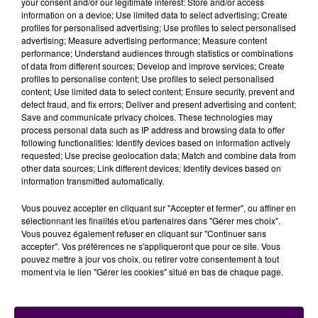
your consent and/or our legitimate interest: Store and/or access
qu'elle veut implanter au plus près de ses racines -ses
information on a device; Use limited data to select advertising; Create
parents et grands-parents étaient ostréiculteurs-
profiles for personalised advertising; Use profiles to select personalised
dans le Bessin, sur le littoral calvadosien. Les algues
advertising; Measure advertising performance; Measure content
performance; Understand audiences through statistics or combinations
seront produites
non pas directement sur l'estran,
of data from different sources; Develop and improve services; Create
mais dans des bassins situés à terre
. Pour
profiles to personalise content; Use profiles to select personalised
commencer à concrétiser un projet qu'elle a plannifié
content; Use limited data to select content; Ensure security, prevent and
detect fraud, and fix errors; Deliver and present advertising and content;
sur une durée totale de deux ans, l'intéressée a lancé
Save and communicate privacy choices. These technologies may
une cagnotte en ligne avec pour objectif de
process personal data such as IP address and browsing data to offer
collecter 9 000 euros
: à une dizaine de jours de
following functionalities: Identify devices based on information actively
requested; Use precise geolocation data; Match and combine data from
l'échéance, une somme de plus de 7 300 euros a déjà
other data sources; Link different devices; Identify devices based on
été atteinte grâce aux contributions de quelque
information transmitted automatically.
quatre-vingts donateurs sur le site
"Miimosa.com"
,
sous l'intitulé
"
Cultivons ensemble les premières
Vous pouvez accepter en cliquant sur "Accepter et fermer", ou affiner en
sélectionnant les finalités et/ou partenaires dans "Gérer mes choix".
algues normandes
"
.
Vous pouvez également refuser en cliquant sur "Continuer sans
accepter". Vos préférences ne s'appliqueront que pour ce site. Vous
pouvez mettre à jour vos choix, ou retirer votre consentement à tout
moment via le lien "Gérer les cookies" situé en bas de chaque page.