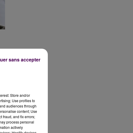
uer sans accepter
erest: Store and/or
tising; Use profiles to
tand audiences through
personalise content; Use
 fraud, and fix errors;
 may process personal
mation actively
vices; Identify devices