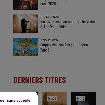
Fest' 2026 !
11 juillet 2026
Inscrivez-vous au casting The Voice
& The Voice Kids !
7 août 2026
Gagnez vos entrées pour Papéa
Parc !
DERNIERS TITRES
14h27
14h27
14h23
14h23
14h19
14h19
uer sans accepter