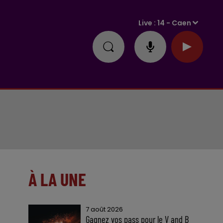
Live :
14 - Caen
À LA UNE
7 août 2026
Gagnez vos pass pour le V and B