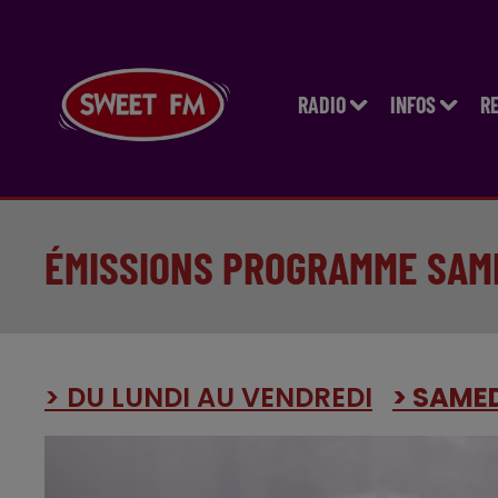
RADIO
INFOS
R
ÉMISSIONS PROGRAMME SAM
> DU LUNDI AU VENDREDI
> SAME