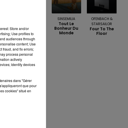
JENNIFER LOPEZ &
SINSEMILIA
OFENBACH &
Tout Le
DAVID GUETTA
STARSAILOR
Bonheur Du
erest: Store and/or
Save Me
Four To The
Monde
Tonight
Floor
tising; Use profiles to
tand audiences through
personalise content; Use
 fraud, and fix errors;
 may process personal
mation actively
vices; Identify devices
rtenaires dans "Gérer
s'appliqueront que pour
les cookies" situé en