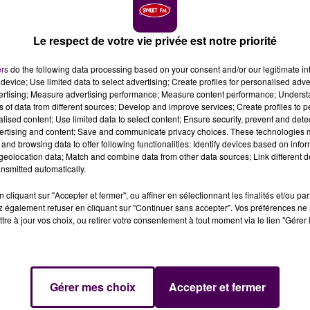
Le respect de votre vie privée est notre priorité
ers
do the following data processing based on your consent and/or our legitimate int
device; Use limited data to select advertising; Create profiles for personalised adver
vertising; Measure advertising performance; Measure content performance; Unders
ns of data from different sources; Develop and improve services; Create profiles to 
alised content; Use limited data to select content; Ensure security, prevent and detect
ertising and content; Save and communicate privacy choices. These technologies
and browsing data to offer following functionalities: Identify devices based on infor
eolocation data; Match and combine data from other data sources; Link different de
nsmitted automatically.
cliquant sur "Accepter et fermer", ou affiner en sélectionnant les finalités et/ou pa
 également refuser en cliquant sur "Continuer sans accepter". Vos préférences ne 
tre à jour vos choix, ou retirer votre consentement à tout moment via le lien "Gérer 
Gérer mes choix
Accepter et fermer