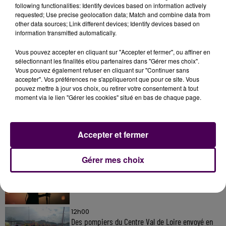
following functionalities: Identify devices based on information actively
requested; Use precise geolocation data; Match and combine data from
other data sources; Link different devices; Identify devices based on
information transmitted automatically.
Vous pouvez accepter en cliquant sur "Accepter et fermer", ou affiner en
sélectionnant les finalités et/ou partenaires dans "Gérer mes choix".
Vous pouvez également refuser en cliquant sur "Continuer sans
À LA UNE
accepter". Vos préférences ne s'appliqueront que pour ce site. Vous
pouvez mettre à jour vos choix, ou retirer votre consentement à tout
moment via le lien "Gérer les cookies" situé en bas de chaque page.
31 juillet 2026
Gagnez vos entrées à Terra Botanica !
Accepter et fermer
Gérer mes choix
11 juillet 2026
Inscrivez-vous au casting The Voice & The Voice
Kids !
12h00
Des pompiers du Centre Val de Loire envoyé en