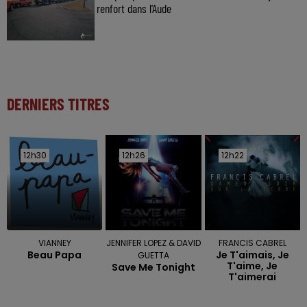
renfort dans l'Aude
DERNIERS TITRES
12h30
12h30
12h26
12h26
12h22
12h22
VIANNEY
JENNIFER LOPEZ & DAVID
FRANCIS CABREL
Beau Papa
Je T'aimais, Je
GUETTA
T'aime, Je
Save Me Tonight
T'aimerai