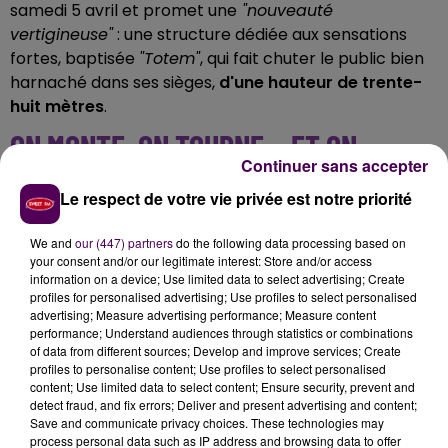
samedi 5 avril et promet une
"nouveau
té
vertigineuse"
: une structure dédiée aux sensations
fortes, baptisée
"Totem"
, qui fait chuter le public bien
harnaché dans ses sièges,
d'une hauteur de trente-
huit mètres
.
ON MONTE, ON TOURNE... ET ON
Continuer sans accepter
TOMBE
Le respect de votre vie privée est notre priorité
"Avec Totem, Papéa propose une expérience inédite
We and
our (447) partners
do the following data processing based on
: on vous propulse vers le sommet avant une
your consent and/or our legitimate interest: Store and/or access
descente fulgurante,
dans une nacelle rotative
information on a device; Use limited data to select advertising; Create
offrant aux passagers une vue panoramique à
profiles for personalised advertising; Use profiles to select personalised
advertising; Measure advertising performance; Measure content
couper le souffle avant la chute finale... Un mélange
performance; Understand audiences through statistics or combinations
d’adrénaline et de frissons qui fera vibrer les plus
of data from different sources; Develop and improve services; Create
téméraires !"
explique-t-on.
profiles to personalise content; Use profiles to select personalised
content; Use limited data to select content; Ensure security, prevent and
detect fraud, and fix errors; Deliver and present advertising and content;
Save and communicate privacy choices. These technologies may
process personal data such as IP address and browsing data to offer