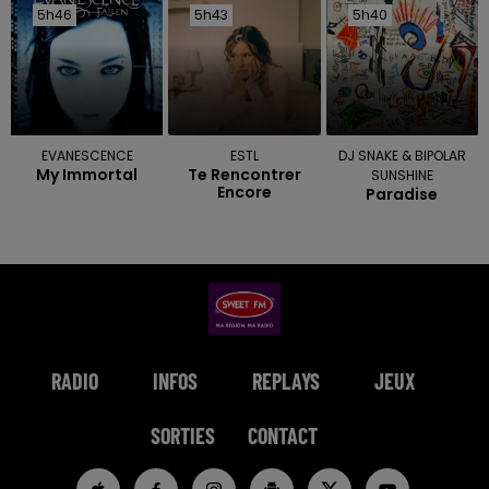
5h46
5h46
5h43
5h43
5h40
5h40
EVANESCENCE
ESTL
DJ SNAKE & BIPOLAR
My Immortal
Te Rencontrer
SUNSHINE
Encore
Paradise
RADIO
INFOS
REPLAYS
JEUX
SORTIES
CONTACT