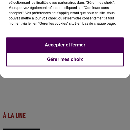
sélectionnant les finalités et/ou partenaires dans "Gérer mes choix".
enfance"
écrivent-ils, avant de solliciter l'aide des
Vous pouvez également refuser en cliquant sur "Continuer sans
internautes :
"Si quelqu’un voit passer une annonce,
accepter". Vos préférences ne s'appliqueront que pour ce site. Vous
pouvez mettre à jour vos choix, ou retirer votre consentement à tout
un détail..."
.
moment via le lien "Gérer les cookies" situé en bas de chaque page.
Garage Vernerey :
02 43 75 83 06
Accepter et fermer
Adresse mail :
contact@garage-vernerey.com
Gérer mes choix
À LA UNE