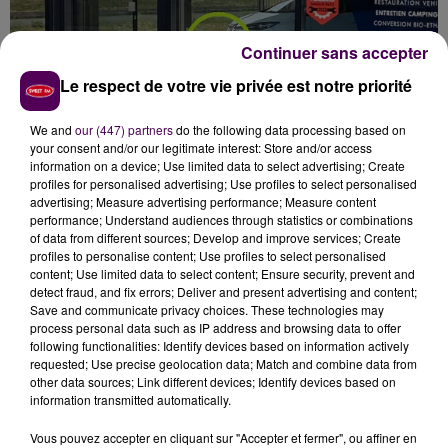
Continuer sans accepter
Le respect de votre vie privée est notre priorité
We and
our (447) partners
do the following data processing based on
your consent and/or our legitimate interest: Store and/or access
information on a device; Use limited data to select advertising; Create
profiles for personalised advertising; Use profiles to select personalised
"ON NOUS A VOLÉ DES SOUVENIRS"
advertising; Measure advertising performance; Measure content
performance; Understand audiences through statistics or combinations
of data from different sources; Develop and improve services; Create
Au volant de cette mini-voiture, pièce unique, Romain
profiles to personalise content; Use profiles to select personalised
Vernerey et son frère expliquent avoir vécu
"des
content; Use limited data to select content; Ensure security, prevent and
detect fraud, and fix errors; Deliver and present advertising and content;
moments incroyables"
en faisant allusion à la
"Parade
Save and communicate privacy choices. These technologies may
des Pilotes"
en prélude aux 24 Heures du Mans, ou
process personal data such as IP address and browsing data to offer
encore au
"Little Big Mans"
destiné aux enfants dans
following functionalities: Identify devices based on information actively
requested; Use precise geolocation data; Match and combine data from
le cadre de l'événement
"Le Mans Classic"
. sur le
other data sources; Link different devices; Identify devices based on
circuit Bugatti.
"On ne nous a pas seulement volé un
information transmitted automatically.
véhicule, on nous a volé des souvenirs, des heures
Vous pouvez accepter en cliquant sur "Accepter et fermer", ou affiner en
de travail, de la passion, et une partie de notre