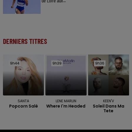
de Loire aux...
DERNIERS TITRES
9h44
9h44
9h39
9h39
9h36
9h36
SANTA
LENE MARLIN
KEEN'V
Popcorn Salé
Where I'm Headed
Soleil Dans Ma
Tete