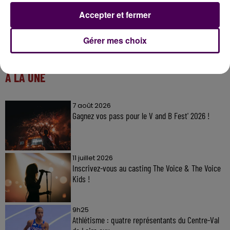
Accepter et fermer
Gérer mes choix
À LA UNE
7 août 2026
Gagnez vos pass pour le V and B Fest' 2026 !
11 juillet 2026
Inscrivez-vous au casting The Voice & The Voice
Kids !
9h25
Athlétisme : quatre représentants du Centre-Val