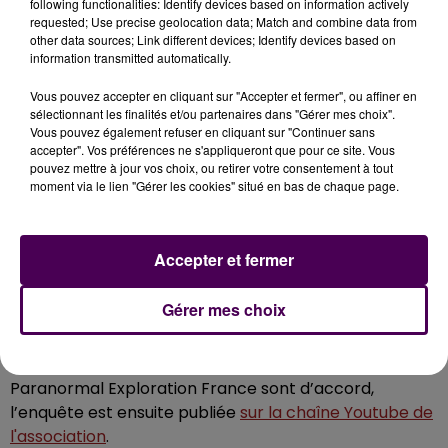
following functionalities: Identify devices based on information actively
requested; Use precise geolocation data; Match and combine data from
LES CAMÉRAS TOURNENT UNE PARTIE
other data sources; Link different devices; Identify devices based on
information transmitted automatically.
DE LA NUIT
Vous pouvez accepter en cliquant sur "Accepter et fermer", ou affiner en
Après la prise de contact, les chasseurs d’esprits se
sélectionnant les finalités et/ou partenaires dans "Gérer mes choix".
Vous pouvez également refuser en cliquant sur "Continuer sans
déplacent et mènent leur enquête, notamment
accepter". Vos préférences ne s'appliqueront que pour ce site. Vous
caméras et micros
, qu’ils laissent tourner une partie
pouvez mettre à jour vos choix, ou retirer votre consentement à tout
de la nuit, tout en s’assurant d’abord qu’il n’y a pas une
moment via le lien "Gérer les cookies" situé en bas de chaque page.
explication plus terre-à-terre.
"Parfois le chauffage
se met en route, et les tuyaux font du bruit dans le
mur.
Notre but, ce n’est pas forcément de trouver un
Accepter et fermer
phénomène paranormal, mais de trouver l’origine
des nuisances
"
explique Katone, l’un des membres,
Gérer mes choix
avec les Mayennais Cassandra et Steve.
Si les personnes qui font appel aux services de
Paranormal Exploration France sont d’accord,
l’enquête est ensuite publiée
sur la chaîne Youtube de
l'association
.