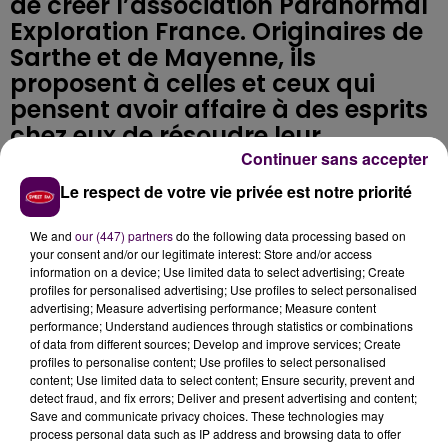
de créer l’association Paranormal
Exploration France. Originaires de
Sarthe et de Mayenne, ils
proposent à celles et ceux qui
pensent avoir affaire à des esprits
chez eux de résoudre leur
problème.
Continuer sans accepter
Le respect de votre vie privée est notre priorité
Un bruit suspect, une trace étrange, un sentiment de
We and
our (447) partners
do the following data processing based on
présence... Certains sont persuadés que
leur
your consent and/or our legitimate interest: Store and/or access
information on a device; Use limited data to select advertising; Create
habitation est touchée par un phénomène
profiles for personalised advertising; Use profiles to select personalised
paranormal
, veulent des réponses, mais ne savent
advertising; Measure advertising performance; Measure content
pas vers qui se tourner. C’est pour leur venir en aide
performance; Understand audiences through statistics or combinations
of data from different sources; Develop and improve services; Create
que des Sarthois et Mayennais ont créé l’association
profiles to personalise content; Use profiles to select personalised
Paranormal Exploration France
.
"C’est un sujet très
content; Use limited data to select content; Ensure security, prevent and
sensible. Beaucoup n’osent pas en parler, de peur de
detect fraud, and fix errors; Deliver and present advertising and content;
Save and communicate privacy choices. These technologies may
ne pas être pris au sérieux"
confie le président
process personal data such as IP address and browsing data to offer
sarthois de la structure, Davy Brossard.