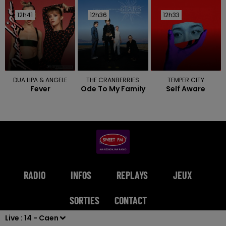
12h41
12h41
12h36
12h36
12h33
12h33
DUA LIPA & ANGELE
THE CRANBERRIES
TEMPER CITY
Fever
Ode To My Family
Self Aware
RADIO
INFOS
REPLAYS
JEUX
SORTIES
CONTACT
Live :
14 - Caen