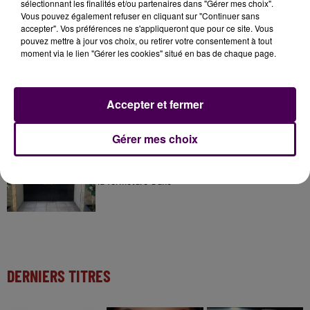
sélectionnant les finalités et/ou partenaires dans "Gérer mes choix".
31 juillet 2026
Vous pouvez également refuser en cliquant sur "Continuer sans
Gagnez vos entrées à Terra Botanica !
accepter". Vos préférences ne s'appliqueront que pour ce site. Vous
pouvez mettre à jour vos choix, ou retirer votre consentement à tout
moment via le lien "Gérer les cookies" situé en bas de chaque page.
11 juillet 2026
Inscrivez-vous au casting The Voice & The Voice
Accepter et fermer
Kids !
Gérer mes choix
6 août 2026
Deux rixes en trois semaines : le préfet ordonne
la fermeture d'une...
DERNIERS TITRES