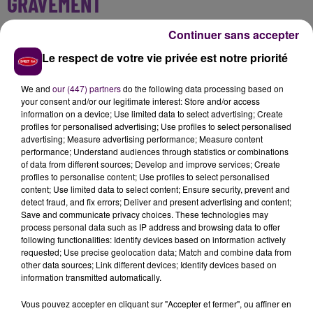
GRAVEMENT
Continuer sans accepter
Les trois occupants de la voiture ont été blessés dans
cet accident.
Deux adolescents de 17 ans ont été
Le respect de votre vie privée est notre priorité
transportés en urgence absolue
au CHU de Caen,
l'un a été héliporté. La troisième personne, un homme
We and
our (447) partners
do the following data processing based on
de 25 ans plus légèrement blessé, a également été
your consent and/or our legitimate interest: Store and/or access
information on a device; Use limited data to select advertising; Create
conduite à l'hôpital caennais.
profiles for personalised advertising; Use profiles to select personalised
advertising; Measure advertising performance; Measure content
performance; Understand audiences through statistics or combinations
of data from different sources; Develop and improve services; Create
profiles to personalise content; Use profiles to select personalised
content; Use limited data to select content; Ensure security, prevent and
detect fraud, and fix errors; Deliver and present advertising and content;
Save and communicate privacy choices. These technologies may
process personal data such as IP address and browsing data to offer
following functionalities: Identify devices based on information actively
requested; Use precise geolocation data; Match and combine data from
other data sources; Link different devices; Identify devices based on
information transmitted automatically.
À LA UNE
Vous pouvez accepter en cliquant sur "Accepter et fermer", ou affiner en