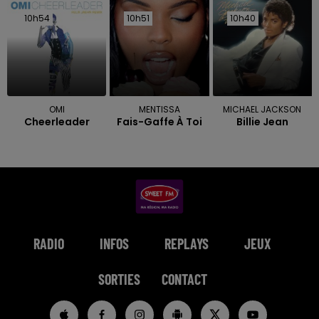
10h54
10h54
10h51
10h51
10h40
10h40
OMI
MENTISSA
MICHAEL JACKSON
Cheerleader
Fais-Gaffe À Toi
Billie Jean
RADIO
INFOS
REPLAYS
JEUX
SORTIES
CONTACT