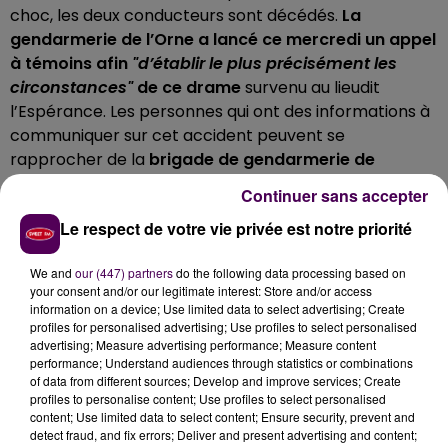
choc, les deux conducteurs sont décédés.
La
gendarmerie de l’Orne a lancé ce mercredi un appel
à témoins afin
"d’établir le plus précisément les
circonstances"
de ce drame
survenu au lieudit
l’Espérance. Les personnes qui ont des informations à
communiquer sur cet accident peuvent se
rapprocher de la
brigade de gendarmerie de
Longny-au-Perche
.
Continuer sans accepter
Le respect de votre vie privée est notre priorité
We and
our (447) partners
do the following data processing based on
your consent and/or our legitimate interest: Store and/or access
information on a device; Use limited data to select advertising; Create
profiles for personalised advertising; Use profiles to select personalised
advertising; Measure advertising performance; Measure content
performance; Understand audiences through statistics or combinations
of data from different sources; Develop and improve services; Create
profiles to personalise content; Use profiles to select personalised
content; Use limited data to select content; Ensure security, prevent and
detect fraud, and fix errors; Deliver and present advertising and content;