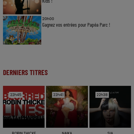
Kids !
20h00
Gagnez vos entrées pour Papéa Parc !
DERNIERS TITRES
22h45
22h45
22h41
22h41
22h38
22h38
ROBIN THICKE
NAIKA
SIA