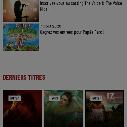
Inscrivez-vous au casting The Voice & The Voice
Kids !
7 août 2026
Gagnez vos entrées pour Papéa Parc !
DERNIERS TITRES
19h34
19h34
19h31
19h31
19h27
19h27