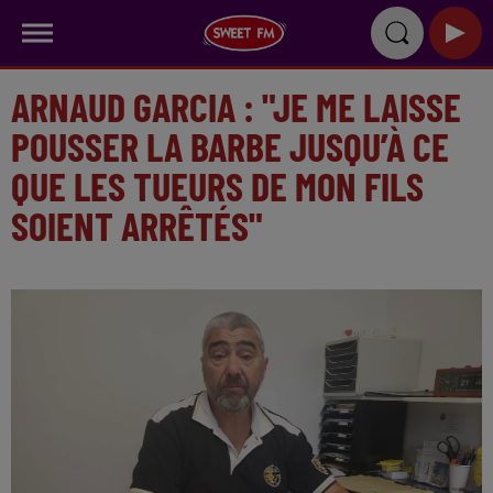
ARNAUD GARCIA : "JE ME LAISSE
POUSSER LA BARBE JUSQU’À CE
QUE LES TUEURS DE MON FILS
SOIENT ARRÊTÉS"