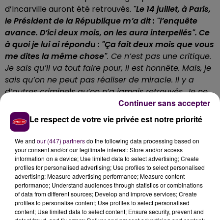
d’Incarville auront été retrouvés.
"Le 14 juillet, à Paris,
le Président de la République m’a dit :
"l’enquête
avance. D’ici deux mois, on les aura interpellés". Ce
à quoi je lui ai répondu : "Ça fait deux mois que vous
me dites la même chose"
. Ce n’est pas une critique.
Je sais qu’il va tout faire pour, il est honnête. Mais, je
sais qu’on ne peut pas réaliser de miracle. Il y a
d’autres criminels qu’on n’a jamais retrouvés. Je ne
Continuer sans accepter
vois pas pourquoi là ça serait différent"
estime cet
ancien gendarme, qui fait confiance aux enquêteurs.
Le respect de votre vie privée est notre priorité
Quoi qu’il arrive maintenant, la vie ne sera plus comme
avant.
"Tous les jours, j’ai la tête à Incarville, j’écoute
We and
our (447) partners
do the following data processing based on
aussi la radio et je regarde la télé. Les médias
your consent and/or our legitimate interest: Store and/or access
information on a device; Use limited data to select advertising; Create
pourraient nous annoncer quelque chose...".
profiles for personalised advertising; Use profiles to select personalised
advertising; Measure advertising performance; Measure content
performance; Understand audiences through statistics or combinations
Dominique Garcia :
of data from different sources; Develop and improve services; Create
profiles to personalise content; Use profiles to select personalised
content; Use limited data to select content; Ensure security, prevent and