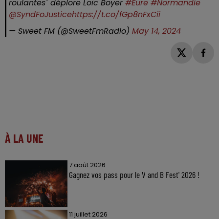
roulantes" déplore Loïc Boyer
#Eure
#Normandie
@SyndFoJustice
https://t.co/fGp8nFxCii
— Sweet FM (@SweetFmRadio)
May 14, 2024
À LA UNE
7 août 2026
Gagnez vos pass pour le V and B Fest' 2026 !
11 juillet 2026