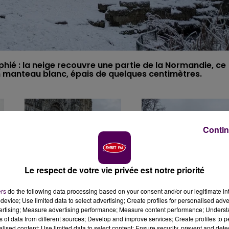
phié : la neige recouvre une partie de la Normandie, ce
un manteau blanc, épais de quelques centimètres.
Contin
Le respect de votre vie privée est notre priorité
ers
do the following data processing based on your consent and/or our legitimate int
device; Use limited data to select advertising; Create profiles for personalised adver
vertising; Measure advertising performance; Measure content performance; Unders
ns of data from different sources; Develop and improve services; Create profiles to 
alised content; Use limited data to select content; Ensure security, prevent and detect