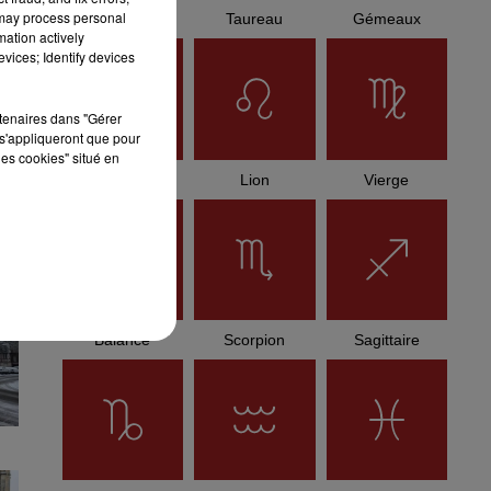
 may process personal
Bélier
Taureau
Gémeaux
mation actively
vices; Identify devices
rtenaires dans "Gérer
s'appliqueront que pour
les cookies" situé en
Cancer
Lion
Vierge
Balance
Scorpion
Sagittaire