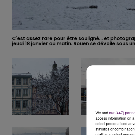
C'est assez rare pour être souligné... et photogra
jeudi 18 janvier au matin. Rouen se dévoile sous 
We and
our (447) partn
access information on a 
select personalised ad
statistics or combinatio
profiles to select person