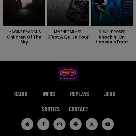
IMAGINE DRAGONS
MYLENE FARMER
GUNS N' ROSES
Children Of The
C'est À Qui Le Tour
Knockin' On
Sky
Heaven's Door
RADIO
INFOS
REPLAYS
JEUX
SORTIES
CONTACT