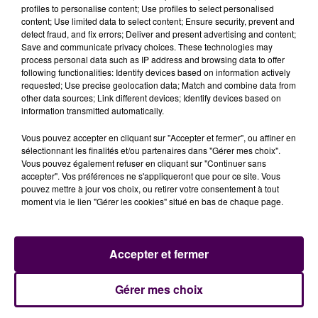
profiles to personalise content; Use profiles to select personalised
content; Use limited data to select content; Ensure security, prevent and
detect fraud, and fix errors; Deliver and present advertising and content;
Save and communicate privacy choices. These technologies may
process personal data such as IP address and browsing data to offer
following functionalities: Identify devices based on information actively
requested; Use precise geolocation data; Match and combine data from
other data sources; Link different devices; Identify devices based on
information transmitted automatically.
Vous pouvez accepter en cliquant sur "Accepter et fermer", ou affiner en
sélectionnant les finalités et/ou partenaires dans "Gérer mes choix".
Vous pouvez également refuser en cliquant sur "Continuer sans
accepter". Vos préférences ne s'appliqueront que pour ce site. Vous
pouvez mettre à jour vos choix, ou retirer votre consentement à tout
moment via le lien "Gérer les cookies" situé en bas de chaque page.
À LA UNE
Accepter et fermer
Gérer mes choix
20h00
Gagnez vos pass pour le V and B Fest' 2026 !