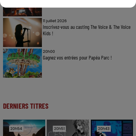
11 juillet 2026
Inscrivez-vous au casting The Voice & The Voice
Kids !
20h00
Gagnez vos entrées pour Papéa Parc !
DERNIERS TITRES
20h54
20h54
20h51
20h51
20h43
20h43