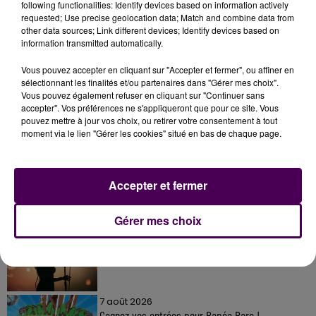
following functionalities: Identify devices based on information actively
requested; Use precise geolocation data; Match and combine data from
other data sources; Link different devices; Identify devices based on
information transmitted automatically.
Vous pouvez accepter en cliquant sur "Accepter et fermer", ou affiner en
sélectionnant les finalités et/ou partenaires dans "Gérer mes choix".
Vous pouvez également refuser en cliquant sur "Continuer sans
accepter". Vos préférences ne s'appliqueront que pour ce site. Vous
À LA UNE
pouvez mettre à jour vos choix, ou retirer votre consentement à tout
moment via le lien "Gérer les cookies" situé en bas de chaque page.
7 août 2026
Gagnez vos pass pour le V and B Fest' 2026 !
Accepter et fermer
Gérer mes choix
11 juillet 2026
Inscrivez-vous au casting The Voice & The Voice
Kids !
7 août 2026
Gagnez vos entrées pour Papéa Parc !