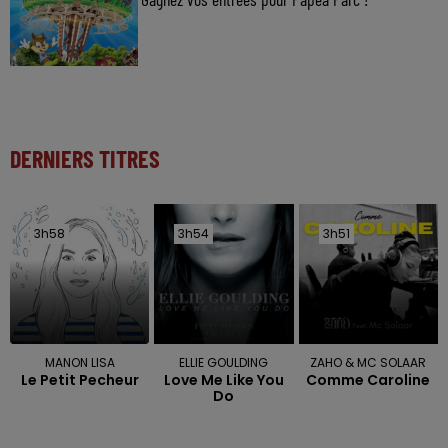
DERNIERS TITRES
3h58
3h58
3h54
3h54
3h51
3h51
MANON LISA
ELLIE GOULDING
ZAHO & MC SOLAAR
Le Petit Pecheur
Love Me Like You
Comme Caroline
Do