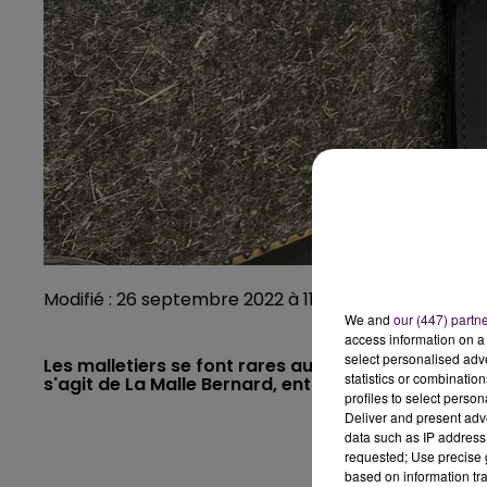
Modifié : 26 septembre 2022 à 11h05 par Alizée Lanza
We and
our (447) partn
access information on a 
select personalised ad
Les malletiers se font rares aujourd'hui en France
statistics or combinatio
s'agit de La Malle Bernard, entreprise installée da
profiles to select person
Deliver and present adv
data such as IP address 
requested; Use precise g
based on information tra