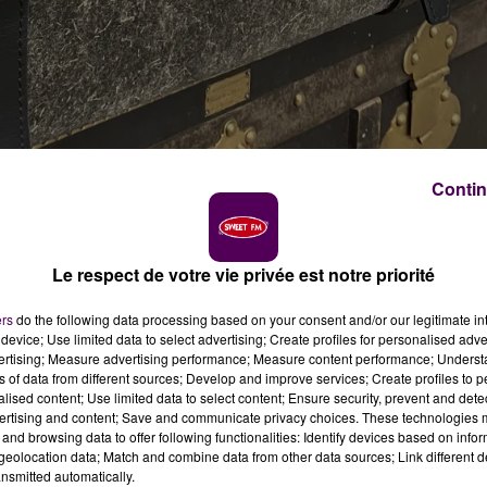
Contin
Le respect de votre vie privée est notre priorité
rini / crédit photo : Sweet FM
ers
do the following data processing based on your consent and/or our legitimate int
device; Use limited data to select advertising; Create profiles for personalised adver
vertising; Measure advertising performance; Measure content performance; Unders
. Mais l'un d'entre eux perdure encore en Normandie. Il
ns of data from different sources; Develop and improve services; Create profiles to 
ns l'Eure, à Coudres.
alised content; Use limited data to select content; Ensure security, prevent and detect
ertising and content; Save and communicate privacy choices. These technologies
and browsing data to offer following functionalities: Identify devices based on infor
eolocation data; Match and combine data from other data sources; Link different de
nsmitted automatically.