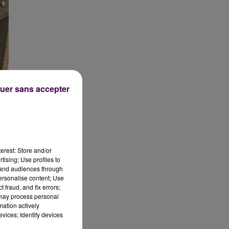
uer sans accepter
erest: Store and/or
tising; Use profiles to
tand audiences through
personalise content; Use
 fraud, and fix errors;
 may process personal
mation actively
vices; Identify devices