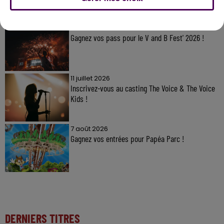
À LA UNE
7 août 2026
Gagnez vos pass pour le V and B Fest' 2026 !
11 juillet 2026
Inscrivez-vous au casting The Voice & The Voice
Kids !
7 août 2026
Gagnez vos entrées pour Papéa Parc !
DERNIERS TITRES