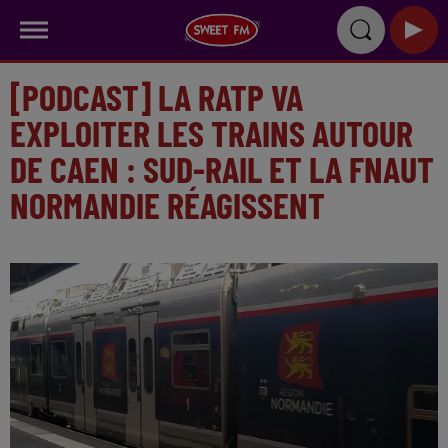
[PODCAST] LA RATP VA
EXPLOITER LES TRAINS AUTOUR
DE CAEN : SUD-RAIL ET LA FNAUT
NORMANDIE RÉAGISSENT