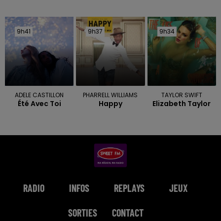
9h41
9h41
9h37
9h37
9h34
9h34
ADELE CASTILLON
PHARRELL WILLIAMS
TAYLOR SWIFT
Été Avec Toi
Happy
Elizabeth Taylor
RADIO
INFOS
REPLAYS
JEUX
SORTIES
CONTACT