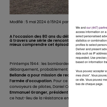
Modifié : 5 mai 2024 à 15h24 par la rédaction
We and
our (447) partn
access information on a 
A l’occasion des 80 ans du débarquement sur les c
select personalised ad
à travers une série de rencontres et de témoignag
statistics or combinatio
mieux comprendre cet épisode essentiel de notre
profiles to select person
Deliver and present adv
data such as IP address 
requested; Use precise g
based on information tra
Printemps 1944 : les bombardements alliés s’intensif
débarquement, probablement dans le nord du pays.
Vous pouvez accepter en 
Bellande a pour mission de recueillir et de cacher 
mes choix". Vous pouvez
ce site. Vous pouvez met
l’armée d’occupation
. Pour ce sixième épisode, Ni
bas de chaque page.
convoyeurs de pilotes, Daniel Cogneau, pour aller à
Emmanuel Granger, président du Comité du Mémor
ce haut-lieu de la résistance entre Loir-et-Cher et 