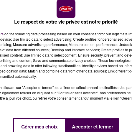
Le respect de votre vie privée est notre priorité
ers
do the following data processing based on your consent and/or our legitimate int
device; Use limited data to select advertising; Create profiles for personalised adver
ôtes normandes, Nicolas Terrien nous invite à le suivr
vertising; Measure advertising performance; Measure content performance; Unders
es exclusifs dans le nord-ouest de la France, pour
ns of data from different sources; Develop and improve services; Create profiles to 
 histoire contemporaine.
alised content; Use limited data to select content; Ensure security, prevent and detect
ertising and content; Save and communicate privacy choices. These technologies
and browsing data to offer following functionalities: Identify devices based on infor
eolocation data; Match and combine data from other data sources; Link different de
nsmitted automatically.
ient sur la France, dans la perspective d’un
 Le 20 mai,
le camp secret installé sur la ferme de
cliquant sur "Accepter et fermer", ou affiner en sélectionnant les finalités et/ou pa
les pilotes dont les appareils ont été abattus par
 également refuser en cliquant sur "Continuer sans accepter". Vos préférences ne 
tre à jour vos choix, ou retirer votre consentement à tout moment via le lien "Gérer 
colas Terrien s’est appuyé sur le témoignage de l’un de ce
 la rencontre de
Jean-Claude Galerne, historien local, e
ial des aviateurs de Villebout-Bellande
, sur place, dan
Eure-et-Loir.
Gérer mes choix
Accepter et fermer