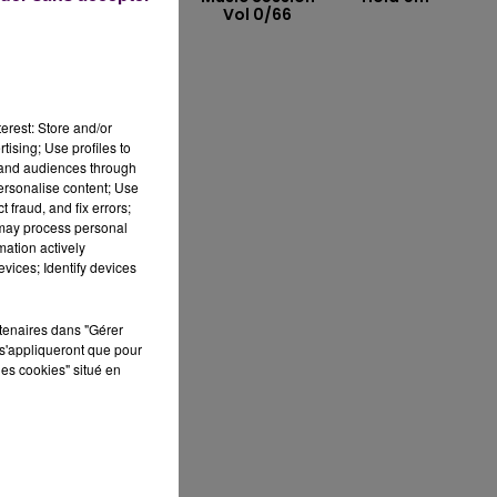
Vol 0/66
erest: Store and/or
tising; Use profiles to
e,
tand audiences through
personalise content; Use
 fraud, and fix errors;
 may process personal
mation actively
vices; Identify devices
rtenaires dans "Gérer
s'appliqueront que pour
les cookies" situé en
s
t
s